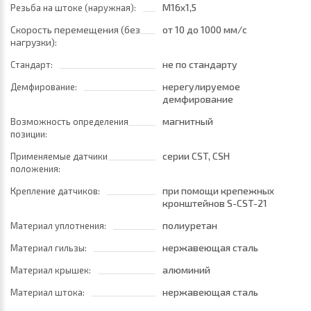
M16x1,5
Резьба на штоке (наружная):
Скорость перемещения (без
от 10
до 1000 мм/с
нагрузки):
не по стандарту
Стандарт:
нерегулируемое
Демфирование:
демфирование
магнитный
Возможность определения
позиции:
серии CST, CSH
Применяемые датчики
положения:
при помощи крепежных
Крепление датчиков:
кронштейнов S-CST-21
полиуретан
Материал уплотнения:
нержавеющая сталь
Материал гильзы:
алюминий
Материал крышек:
нержавеющая сталь
Материал штока: