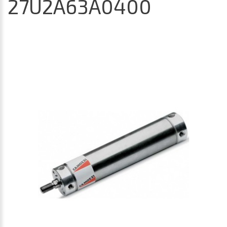
27U2A63A0400