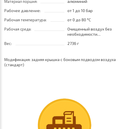
алюминий
Материал поршня:
Рабочее давление:
от 1
до 10 бар
Рабочая температура:
от 0
до 80 °C
Очищенный воздух без
Рабочая среда:
необходимости
маслораспыления. Требуется
Вес:
2736 г
установка центробежного
фильтра 25 мкм
обеспечивающего класс
Модификация: задняя крышка с боковым подводом воздуха
очистки воздуха по стандарту
(стандарт)
ISO 8573-1:2010 [7:8:4]