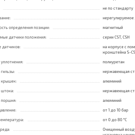
не по стандарту
ание:
нерегулируемое
сть определения позиции:
магнитный
мые датчики положения:
серии CST, CSH
е датчиков:
на корпусе с по
кронштейна S-CS
корпусе с помощ
 уплотнения:
полиуретан
кронштейнов S-C
 гильзы:
нержавеющая ст
 крышек:
алюминий
 штока:
нержавеющая ст
 поршня:
алюминий
давление:
от 1
до 10 бар
температура:
от 0
до 80 °C
реда:
Очищенный возду
установка центр