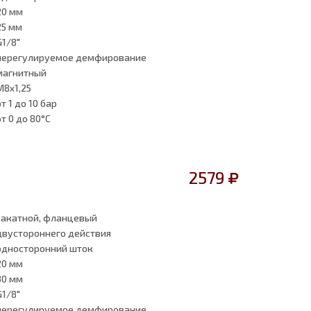
20 мм
25 мм
G1/8"
нерегулируемое демфирование
магнитный
M8x1,25
от 1
до 10 бар
от 0
до 80°C
2579
закатной, фланцевый
двустороннего действия
односторонний шток
20 мм
30 мм
G1/8"
нерегулируемое демфирование