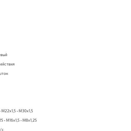
евый
ействия
шток
• M22x1,5 • M30x1,5
25 • M16x1,5 • M8x1,25
/с