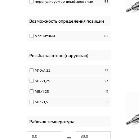
нерегулируемое демфирование
83
Возможность определения позиции
магнитный
83
Резьба на штоке (наружная)
M10x1,25
27
M12x1,25
26
M8x1,25
17
M16x1,5
13
Рабочая температура
-