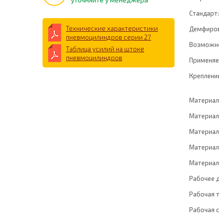
Стандарт:
Технические характеристики
Демфиров
пневмоцилиндров серии 27
Возможно
Таблица усилий на штоке
пневмоцилиндров
Применяе
Креплени
Материал
Материал
Материал
Материал
Материал
Рабочее 
Рабочая 
Рабочая с