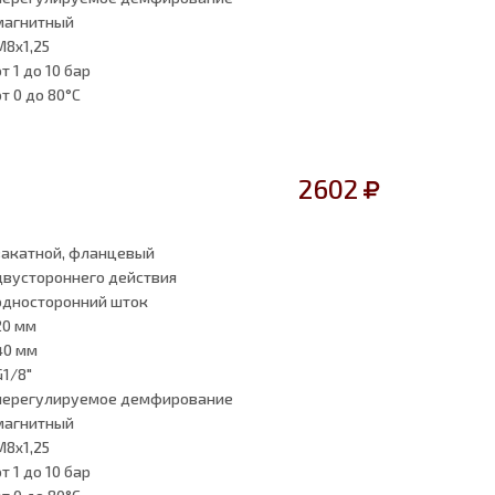
магнитный
M8x1,25
от 1
до 10 бар
от 0
до 80°C
2602
закатной, фланцевый
двустороннего действия
односторонний шток
20 мм
40 мм
G1/8"
нерегулируемое демфирование
магнитный
M8x1,25
от 1
до 10 бар