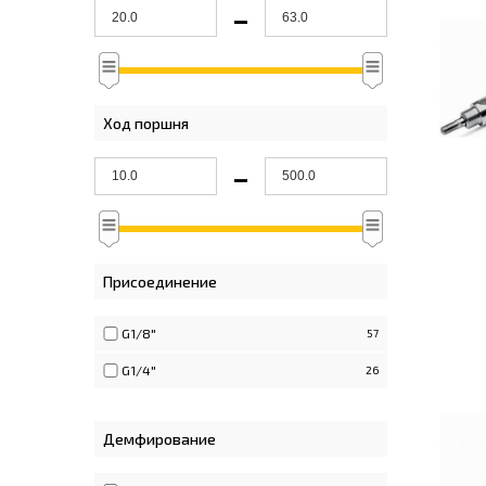
-
Ход поршня
-
Присоединение
G1/8"
57
G1/4"
26
Демфирование