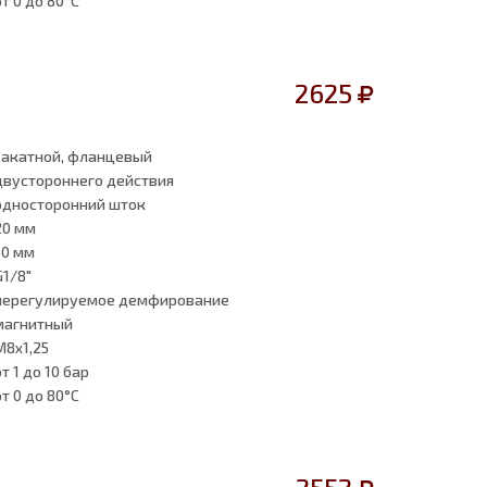
от 0
до 80°C
2625
закатной, фланцевый
двустороннего действия
односторонний шток
20 мм
50 мм
G1/8"
нерегулируемое демфирование
магнитный
M8x1,25
от 1
до 10 бар
от 0
до 80°C