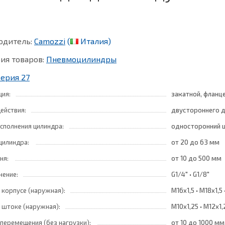
одитель:
Camozzi
(
Италия)
ия товаров:
Пневмоцилиндры
Серия 27
ция:
закатной, фланц
ействия:
двустороннего д
сполнения цилиндра:
односторонний 
цилиндра:
от 20
до 63 мм
ня:
от 10
до 500 мм
нение:
G1/4" • G1/8"
 корпусе (наружная):
M16x1,5 • M18x1,5 
 штоке (наружная):
M10x1,25 • M12x1,
 перемещения (без нагрузки):
от 10
до 1000 мм