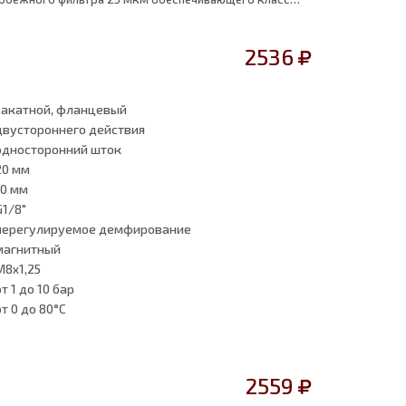
по стандарту ISO 8573-1:2010 [7:8:4]
2536
закатной, фланцевый
двустороннего действия
односторонний шток
20 мм
10 мм
G1/8"
нерегулируемое демфирование
магнитный
M8x1,25
от 1
до 10 бар
от 0
до 80°C
2559