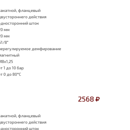
закатной, фланцевый
двустороннего действия
односторонний шток
20 мм
20 мм
G1/8"
нерегулируемое демфирование
магнитный
M8x1,25
от 1
до 10 бар
от 0
до 80°C
2568
закатной, фланцевый
двустороннего действия
односторонний шток