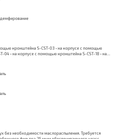
 демфирование
мощью кронштейна S-CST-03 • на корпусе с помощью
T-04 • на корпусе с помощью кронштейна S-CST-18 • на
ью кронштейна S-CST-19 • при помощи крепежных
ST-20 • при помощи крепежных кронштейнов S-CST-21
аль
аль
х без необходимости маслораспыления. Требуется
обежного фильтра 25 мкм обеспечивающего класс