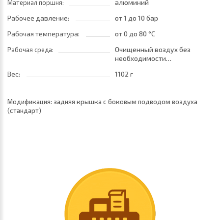
алюминий
Материал поршня:
Рабочее давление:
от 1
до 10 бар
Рабочая температура:
от 0
до 80 °C
Очищенный воздух без
Рабочая среда:
необходимости
маслораспыления. Требуется
Вес:
1102 г
установка центробежного
фильтра 25 мкм
обеспечивающего класс
Модификация: задняя крышка с боковым подводом воздуха
очистки воздуха по стандарту
(стандарт)
ISO 8573-1:2010 [7:8:4]