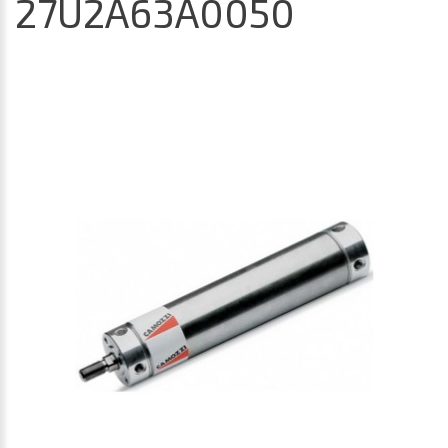
27U2A63A0050