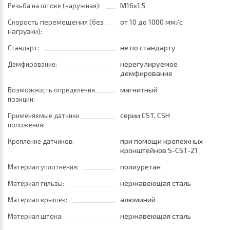
M16x1,5
Резьба на штоке (наружная):
Скорость перемещения (без
от 10
до 1000 мм/с
нагрузки):
не по стандарту
Стандарт:
нерегулируемое
Демфирование:
демфирование
магнитный
Возможность определения
позиции:
серии CST, CSH
Применяемые датчики
положения:
при помощи крепежных
Крепление датчиков:
кронштейнов S-CST-21
полиуретан
Материал уплотнения:
нержавеющая сталь
Материал гильзы:
алюминий
Материал крышек:
нержавеющая сталь
Материал штока: