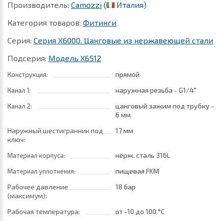
Производитель:
Camozzi
(
Италия)
Категория товаров:
Фитинги
Серия:
Серия Х6000. Цанговые из нержавеющей стали
Подсерия:
Модель Х6512
прямой
Конструкция:
наружная резьба - G1/4"
Канал 1:
цанговый зажим под трубку -
Канал 2:
6 мм
Наружный шестигранник под
17 мм
ключ:
нерж. сталь 316L
Материал корпуса:
пищевая FKM
Материал уплотнения:
Рабочее давление
18 бар
(максимум):
Рабочая температура:
от -10
до 100 °C