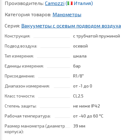
Производитель:
Camozzi
(
Италия)
Категория товаров:
Манометры
Серия:
Вакууметры с осевым подводом воздуха
с трубчатой пружиной
Конструкция:
осевой
Подвод воздуха:
шкала
Тип измерения:
бар
Единицы измерения:
R1/8"
Присоединение:
Диапазон измерения:
от -1
до 0
CL2.5
Класс точности:
не ниже IP42
Степень защиты:
Рабочая температура:
от -40
до 60 °C
Размер манометра (диаметр
39 мм
корпуса):