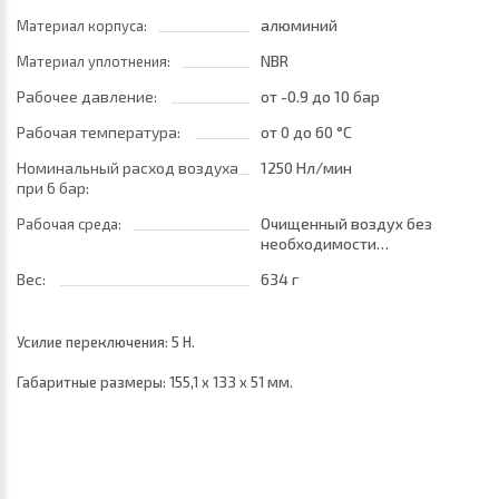
алюминий
Материал корпуса:
NBR
Материал уплотнения:
Рабочее давление:
от -0.9
до 10 бар
Рабочая температура:
от 0
до 60 °C
Номинальный расход воздуха
1250 Нл/мин
при 6 бар:
Очищенный воздух без
Рабочая среда:
необходимости
маслораспыления. Требуется
Вес:
634 г
установка центробежного
фильтра 25 мкм
обеспечивающего класс
Усилие переключения: 5 Н.
очистки воздуха по стандарту
ISO 8573-1:2010 [7:8:4]
Габаритные размеры: 155,1 х 133 х 51 мм.