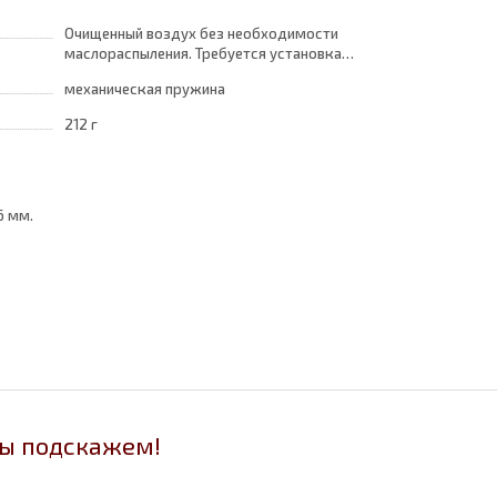
Очищенный воздух без необходимости
маслораспыления. Требуется установка
центробежного фильтра 25 мкм
механическая пружина
обеспечивающего класс очистки воздуха по
стандарту ISO 8573-1:2010 [7:8:4]
212 г
6 мм.
мы подскажем!