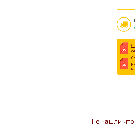
О
се
О
р
4.
Не нашли что