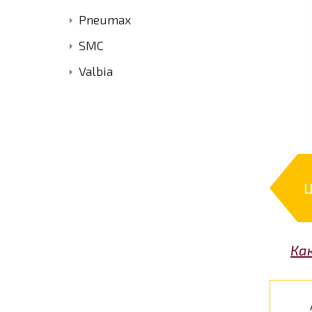
Pneumax
SMC
Valbia
Ка