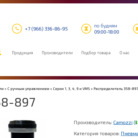
по будням
+7 (966) 336-86-95
09:00-18:00
Продукция
Производители
Подбор товара
О нас
ли
»
С ручным управлением
»
Серии 1, 3, 4, 9 и VMS
» Распределитель 358-89
58-897
Производитель:
Camozzi
(
Категория товаров:
Пневма