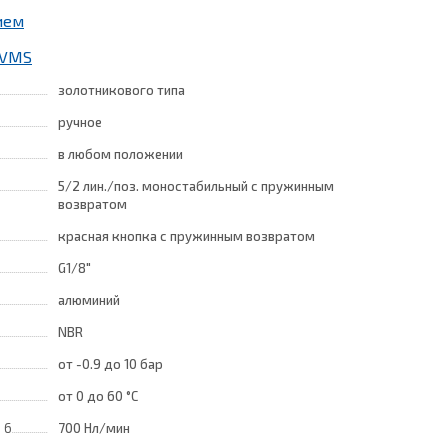
ием
и VMS
золотникового типа
ручное
в любом положении
5/2 лин./поз. моностабильный с пружинным
возвратом
красная кнопка с пружинным возвратом
G1/8"
алюминий
NBR
от -0.9
до 10 бар
от 0
до 60 °C
 6
700 Нл/мин