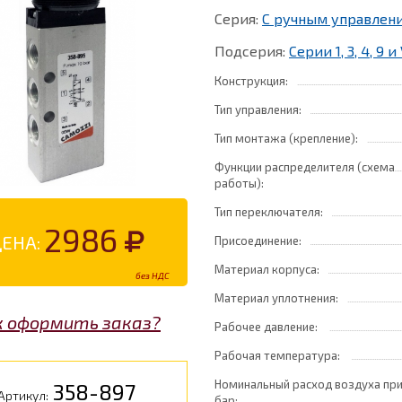
Серия:
С ручным управлен
Подсерия:
Серии 1, 3, 4, 9 
Конструкция:
Тип управления:
Тип монтажа (крепление):
Функции распределителя (схема
работы):
Тип переключателя:
2986
ЦЕНА:
Присоединение:
Материал корпуса:
без НДС
Материал уплотнения:
к оформить заказ?
Рабочее давление:
Рабочая температура:
Номинальный расход воздуха при
358-897
Артикул:
бар: