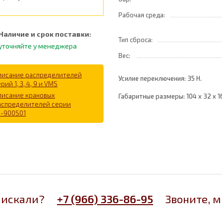
Рабочая среда:
Наличие и срок поставки:
Тип сброса:
уточняйте у менеджера
Вес:
писание распределителей
Усилие переключения: 35 Н.
рий 1, 3, 4, 9 и VMS
писание крановых
Габаритные размеры: 104 х 32 х 1
аспределителей серии
.-900S01
 искали?
+7 (966) 336-86-95
Звоните, 