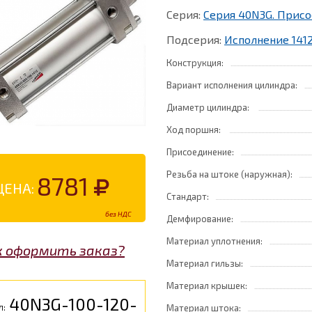
Серия:
Серия 40N3G. Присо
Подсерия:
Исполнение 1412
Конструкция:
Вариант исполнения цилиндра:
Диаметр цилиндра:
Ход поршня:
Присоединение:
Резьба на штоке (наружная):
8781
ЦЕНА:
Стандарт:
без НДС
Демфирование:
Материал уплотнения:
к оформить заказ?
Материал гильзы:
Материал крышек:
40N3G-100-120-
л:
Материал штока: