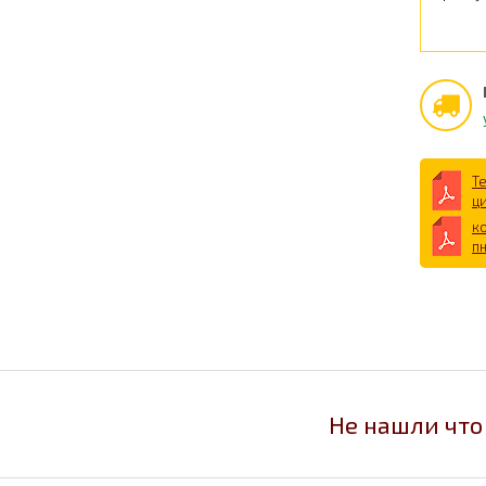
Т
ц
к
п
Не нашли что