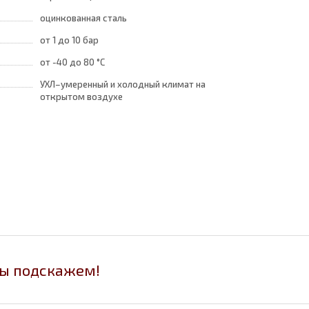
оцинкованная сталь
от 1
до 10 бар
от -40
до 80 °C
УХЛ–умеренный и холодный климат на
открытом воздухе
мы подскажем!