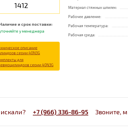
1412
Материал стяжных шпилек:
Рабочее давление:
Наличие и срок поставки:
Рабочая температура:
уточняйте у менеджера
Рабочая среда:
ехническое описание
илиндров серии 40N3G
омплекты для
невмоцилиндров серии 40N3G
 искали?
+7 (966) 336-86-95
Звоните, 