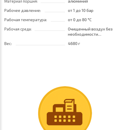
алюминий
Материал поршня:
Рабочее давление:
от 1
до 10 бар
Рабочая температура:
от 0
до 80 °C
Очищенный воздух без
Рабочая среда:
необходимости
маслораспыления. Требуется
Вес:
4680 г
установка центробежного
фильтра 25 мкм •
обеспечивающего класс
очистки воздуха по стандарту
ISO 8573-1:2010 [7:8:4]