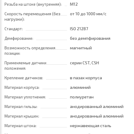
M12
Резьба на штоке (внутренняя):
Скорость перемещения (без
от 10
до 1000 мм/с
нагрузки):
ISO 21287
Стандарт:
без демпфирования
Демфирование:
магнитный
Возможность определения
позиции:
серии CST, CSH
Применяемые датчики
положения:
в пазах корпуса
Крепление датчиков:
алюминий
Материал корпуса:
полиуретан
Материал уплотнения:
анодированный алюминий
Материал гильзы:
анодированный алюминий
Материал крышек:
нержавеющая сталь
Материал штока: