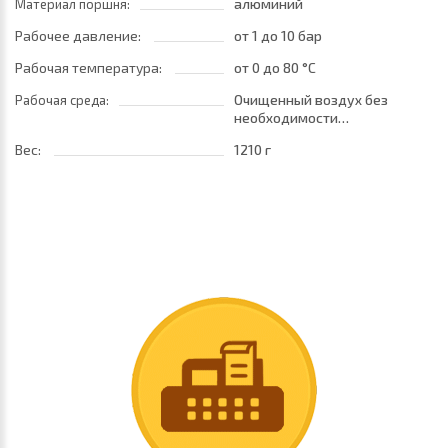
алюминий
Материал поршня:
Рабочее давление:
от 1
до 10 бар
Рабочая температура:
от 0
до 80 °C
Очищенный воздух без
Рабочая среда:
необходимости
маслораспыления. Требуется
Вес:
1210 г
установка центробежного
фильтра 25 мкм •
обеспечивающего класс
очистки воздуха по стандарту
ISO 8573-1:2010 [7:8:4]