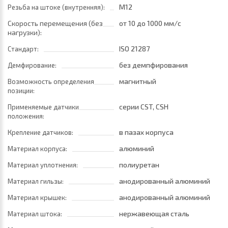
M12
Резьба на штоке (внутренняя):
Скорость перемещения (без
от 10
до 1000 мм/с
нагрузки):
ISO 21287
Стандарт:
без демпфирования
Демфирование:
магнитный
Возможность определения
позиции:
серии CST, CSH
Применяемые датчики
положения:
в пазах корпуса
Крепление датчиков:
алюминий
Материал корпуса:
полиуретан
Материал уплотнения:
анодированный алюминий
Материал гильзы:
анодированный алюминий
Материал крышек:
нержавеющая сталь
Материал штока: