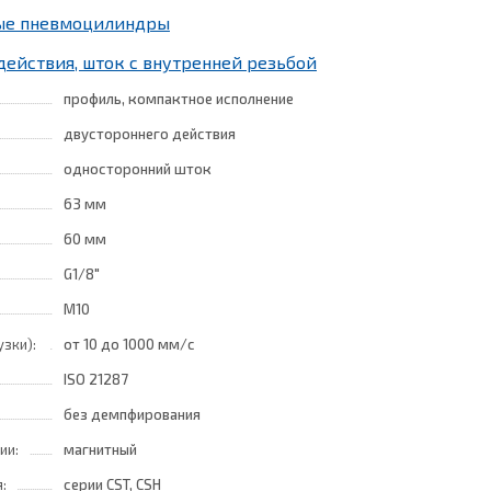
ные пневмоцилиндры
действия, шток с внутренней резьбой
профиль, компактное исполнение
двустороннего действия
односторонний шток
63 мм
60 мм
G1/8"
M10
узки):
от 10
до 1000 мм/с
ISO 21287
без демпфирования
ии:
магнитный
:
серии CST, CSH