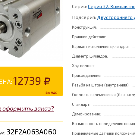
Серия:
Серия 32. Компакт
Подсерия:
Двустороннего 
Конструкция:
Принцип действия:
Вариант исполнения цилиндра:
Диаметр цилиндра:
Ход поршня:
Присоединение:
12739
ЕНА:
Резьба на штоке (внутренняя):
без НДС
Скорость перемещения (без нагр
Стандарт:
к оформить заказ?
Демфирование:
Возможность определения позиц
32F2A063A060
ул:
Применяемые датчики положения