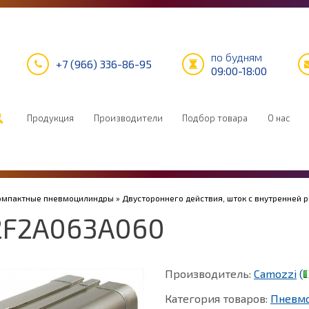
по будням
+7 (966) 336-86-95
09:00-18:00
Продукция
Производители
Подбор товара
О нас
Компактные пневмоцилиндры
»
Двустороннего действия, шток с внутренней 
2F2A063A060
Производитель:
Camozzi
(
Категория товаров:
Пневм