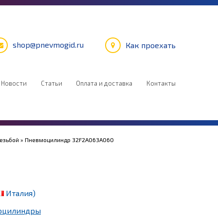
shop@pnevmogid.ru
Как проехать
Новости
Статьи
Оплата и доставка
Контакты
резьбой
» Пневмоцилиндр 32F2A063A060
Италия)
оцилиндры