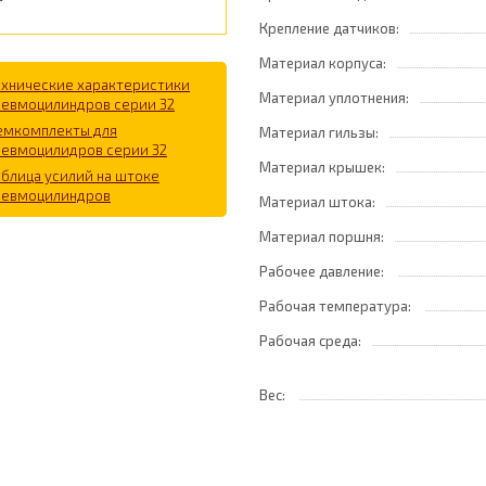
Крепление датчиков:
Материал корпуса:
ехнические характеристики
Материал уплотнения:
невмоцилиндров серии 32
емкомплекты для
Материал гильзы:
невмоцилидров серии 32
Материал крышек:
аблица усилий на штоке
невмоцилиндров
Материал штока:
Материал поршня:
Рабочее давление:
Рабочая температура:
Рабочая среда:
Вес: