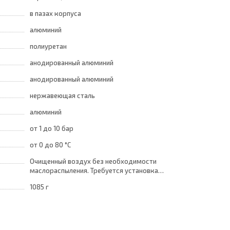
в пазах корпуса
алюминий
полиуретан
анодированный алюминий
анодированный алюминий
нержавеющая сталь
алюминий
от 1
до 10 бар
от 0
до 80 °C
Очищенный воздух без необходимости
маслораспыления. Требуется установка
центробежного фильтра 25 мкм •
1085 г
обеспечивающего класс очистки воздуха по
стандарту ISO 8573-1:2010 [7:8:4]