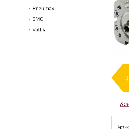
Pneumax
SMC
Valbia
Ц
Ка
Артик