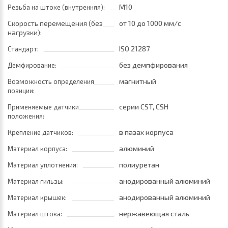
M10
Резьба на штоке (внутренняя):
Скорость перемещения (без
от 10
до 1000 мм/с
нагрузки):
ISO 21287
Стандарт:
без демпфирования
Демфирование:
магнитный
Возможность определения
позиции:
серии CST, CSH
Применяемые датчики
положения:
в пазах корпуса
Крепление датчиков:
алюминий
Материал корпуса:
полиуретан
Материал уплотнения:
анодированный алюминий
Материал гильзы:
анодированный алюминий
Материал крышек:
нержавеющая сталь
Материал штока: