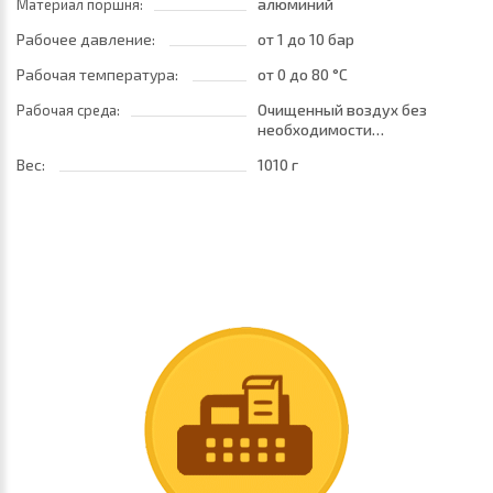
алюминий
Материал поршня:
Рабочее давление:
от 1
до 10 бар
Рабочая температура:
от 0
до 80 °C
Очищенный воздух без
Рабочая среда:
необходимости
маслораспыления. Требуется
Вес:
1010 г
установка центробежного
фильтра 25 мкм •
обеспечивающего класс
очистки воздуха по стандарту
ISO 8573-1:2010 [7:8:4]