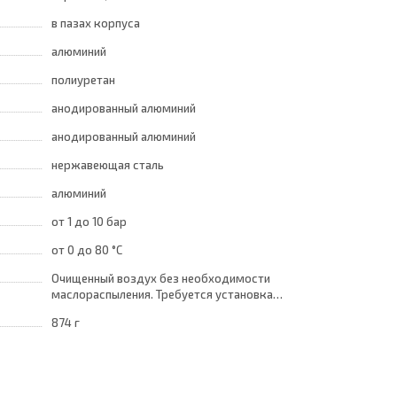
в пазах корпуса
алюминий
полиуретан
анодированный алюминий
анодированный алюминий
нержавеющая сталь
алюминий
от 1
до 10 бар
от 0
до 80 °C
Очищенный воздух без необходимости
маслораспыления. Требуется установка
центробежного фильтра 25 мкм •
874 г
обеспечивающего класс очистки воздуха по
стандарту ISO 8573-1:2010 [7:8:4]