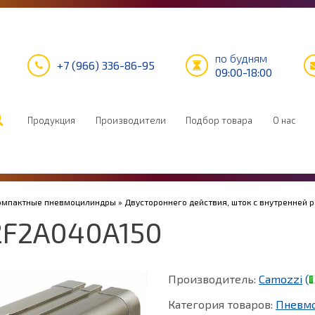
по будням
+7 (966) 336-86-95
09:00-18:00
Продукция
Производители
Подбор товара
О нас
Компактные пневмоцилиндры
»
Двустороннего действия, шток с внутренней 
2F2A040A150
Производитель:
Camozzi
(
Категория товаров:
Пневм