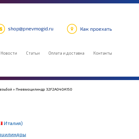
shop@pnevmogid.ru
Как проехать
Новости
Статьи
Оплата и доставка
Контакты
резьбой
» Пневмоцилиндр 32F2A040A150
Италия)
оцилиндры