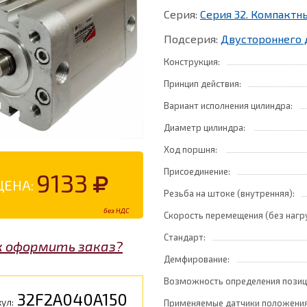
Серия:
Серия 32. Компакт
Подсерия:
Двустороннего 
Конструкция:
Принцип действия:
Вариант исполнения цилиндра:
Диаметр цилиндра:
Ход поршня:
Присоединение:
9133
ЦЕНА:
Резьба на штоке (внутренняя):
без НДС
Скорость перемещения (без нагр
Стандарт:
к оформить заказ?
Демфирование:
Возможность определения позиц
32F2A040A150
ул:
Применяемые датчики положения