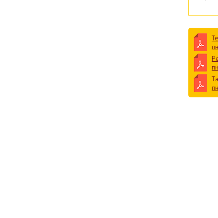
Т
п
Р
п
Т
п