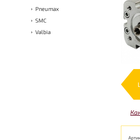
Pneumax
SMC
Valbia
Ка
Артик