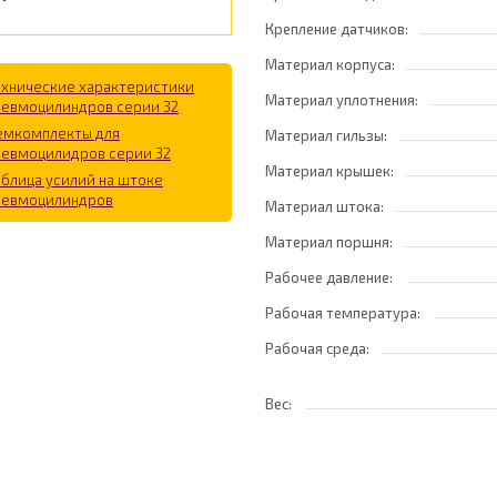
Крепление датчиков:
Материал корпуса:
ехнические характеристики
Материал уплотнения:
невмоцилиндров серии 32
емкомплекты для
Материал гильзы:
невмоцилидров серии 32
Материал крышек:
аблица усилий на штоке
невмоцилиндров
Материал штока:
Материал поршня:
Рабочее давление:
Рабочая температура:
Рабочая среда:
Вес: