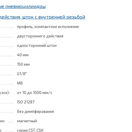
ные пневмоцилиндры
действия, шток с внутренней резьбой
профиль, компактное исполнение
двустороннего действия
односторонний шток
40 мм
150 мм
G1/8"
M8
узки):
от 10
до 1000 мм/с
ISO 21287
без демпфирования
ии:
магнитный
:
серии CST, CSH