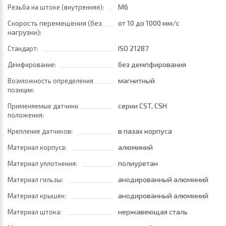
M6
Резьба на штоке (внутренняя):
Скорость перемещения (без
от 10
до 1000 мм/с
нагрузки):
ISO 21287
Стандарт:
без демпфирования
Демфирование:
магнитный
Возможность определения
позиции:
серии CST, CSH
Применяемые датчики
положения:
в пазах корпуса
Крепление датчиков:
алюминий
Материал корпуса:
полиуретан
Материал уплотнения:
анодированный алюминий
Материал гильзы:
анодированный алюминий
Материал крышек:
нержавеющая сталь
Материал штока: