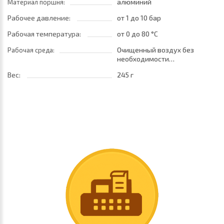
алюминий
Материал поршня:
Рабочее давление:
от 1
до 10 бар
Рабочая температура:
от 0
до 80 °C
Очищенный воздух без
Рабочая среда:
необходимости
маслораспыления. Требуется
Вес:
245 г
установка центробежного
фильтра 25 мкм •
обеспечивающего класс
очистки воздуха по стандарту
ISO 8573-1:2010 [7:8:4]