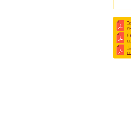
Т
п
Р
п
Т
п