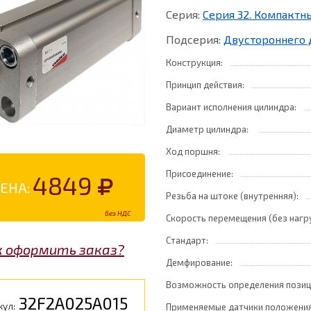
Серия:
Серия 32. Компакт
Подсерия:
Двустороннего 
Конструкция:
Принцип действия:
Вариант исполнения цилиндра:
Диаметр цилиндра:
Ход поршня:
Присоединение:
4849
ЕНА:
Резьба на штоке (внутренняя):
без НДС
Скорость перемещения (без нагр
Стандарт:
к оформить заказ?
Демфирование:
Возможность определения позиц
32F2A025A015
кул:
Применяемые датчики положения