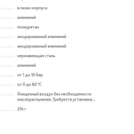
в пазах корпуса
алюминий
полиуретан
анодированный алюминий
анодированный алюминий
нержавеющая сталь
алюминий
от 1
до 10 бар
от 0
до 80 °C
Очищенный воздух без необходимости
маслораспыления. Требуется установка
центробежного фильтра 25 мкм •
214 г
обеспечивающего класс очистки воздуха по
стандарту ISO 8573-1:2010 [7:8:4]