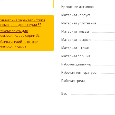
Крепление датчиков:
Материал корпуса:
ехнические характеристики
Материал уплотнения:
невмоцилиндров серии 32
емкомплекты для
Материал гильзы:
невмоцилидров серии 32
Материал крышек:
аблица усилий на штоке
невмоцилиндров
Материал штока:
Материал поршня:
Рабочее давление:
Рабочая температура:
Рабочая среда:
Вес: