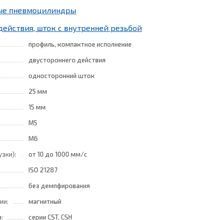
ные пневмоцилиндры
действия, шток с внутренней резьбой
профиль, компактное исполнение
двустороннего действия
односторонний шток
25 мм
15 мм
M5
M6
узки):
от 10
до 1000 мм/с
ISO 21287
без демпфирования
ии:
магнитный
:
серии CST, CSH