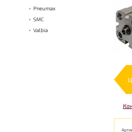
Pneumax
SMC
Valbia
Ц
Ка
Арти