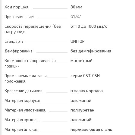
Ход поршня:
80 мм
G1/4"
Присоединение:
Скорость перемещения (без
от 10
до 1000 мм/с
нагрузки):
UNITOP
Стандарт:
без демпфирования
Демфирование:
магнитный
Возможность определения
позиции:
серии CST, CSH
Применяемые датчики
положения:
в пазах корпуса
Крепление датчиков:
алюминий
Материал корпуса:
полиуретан
Материал уплотнения:
алюминий
Материал крышек:
нержавеющая сталь
Материал штока: