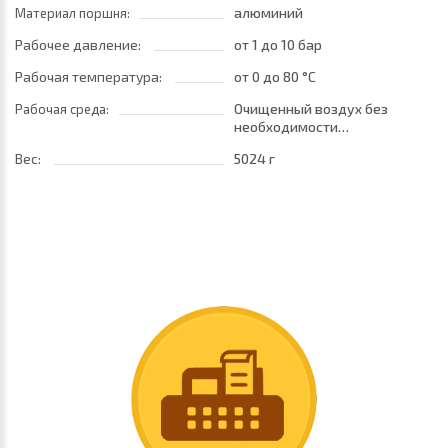
алюминий
Материал поршня:
Рабочее давление:
от 1
до 10 бар
Рабочая температура:
от 0
до 80 °C
Очищенный воздух без
Рабочая среда:
необходимости
маслораспыления. Требуется
Вес:
5024 г
установка центробежного
фильтра 25 мкм
обеспечивающего класс
очистки воздуха по стандарту
ISO 8573-1:2010 [7:8:4]