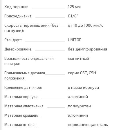
Ход поршня:
125 мм
G1/8"
Присоединение:
Скорость перемещения (без
от 10
до 1000 мм/с
нагрузки):
UNITOP
Стандарт:
без демпфирования
Демфирование:
магнитный
Возможность определения
позиции:
серии CST, CSH
Применяемые датчики
положения:
в пазах корпуса
Крепление датчиков:
алюминий
Материал корпуса:
полиуретан
Материал уплотнения:
алюминий
Материал крышек:
нержавеющая сталь
Материал штока: