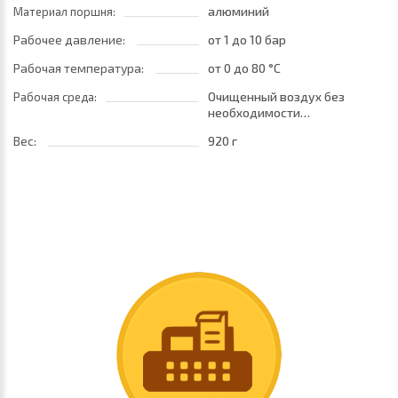
алюминий
Материал поршня:
Рабочее давление:
от 1
до 10 бар
Рабочая температура:
от 0
до 80 °C
Очищенный воздух без
Рабочая среда:
необходимости
маслораспыления. Требуется
Вес:
920 г
установка центробежного
фильтра 25 мкм
обеспечивающего класс
очистки воздуха по стандарту
ISO 8573-1:2010 [7:8:4]