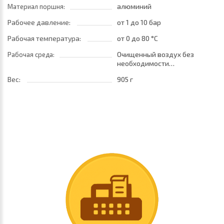
алюминий
Материал поршня:
Рабочее давление:
от 1
до 10 бар
Рабочая температура:
от 0
до 80 °C
Очищенный воздух без
Рабочая среда:
необходимости
маслораспыления. Требуется
Вес:
905 г
установка центробежного
фильтра 25 мкм
обеспечивающего класс
очистки воздуха по стандарту
ISO 8573-1:2010 [7:8:4]