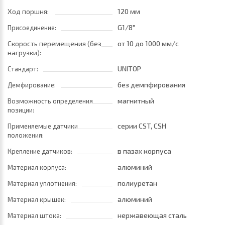
Ход поршня:
120 мм
G1/8"
Присоединение:
Скорость перемещения (без
от 10
до 1000 мм/с
нагрузки):
UNITOP
Стандарт:
без демпфирования
Демфирование:
магнитный
Возможность определения
позиции:
серии CST, CSH
Применяемые датчики
положения:
в пазах корпуса
Крепление датчиков:
алюминий
Материал корпуса:
полиуретан
Материал уплотнения:
алюминий
Материал крышек:
нержавеющая сталь
Материал штока: