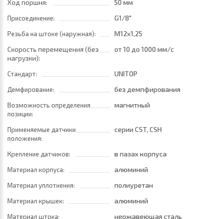
Ход поршня:
50 мм
G1/8"
Присоединение:
M12x1,25
Резьба на штоке (наружная):
Скорость перемещения (без
от 10
до 1000 мм/с
нагрузки):
UNITOP
Стандарт:
без демпфирования
Демфирование:
магнитный
Возможность определения
позиции:
серии CST, CSH
Применяемые датчики
положения:
в пазах корпуса
Крепление датчиков:
алюминий
Материал корпуса:
полиуретан
Материал уплотнения:
алюминий
Материал крышек:
нержавеющая сталь
Материал штока: