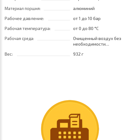
алюминий
Материал поршня:
Рабочее давление:
от 1
до 10 бар
Рабочая температура:
от 0
до 80 °C
Очищенный воздух без
Рабочая среда:
необходимости
маслораспыления. Требуется
Вес:
932 г
установка центробежного
фильтра 25 мкм
обеспечивающего класс
очистки воздуха по стандарту
ISO 8573-1:2010 [7:8:4]