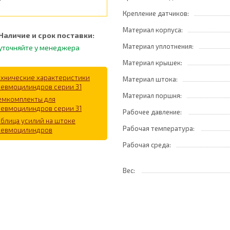
Крепление датчиков:
Материал корпуса:
Наличие и срок поставки:
Материал уплотнения:
уточняйте у менеджера
Материал крышек:
ехнические характеристики
Материал штока:
невмоцилиндров серии 31
Материал поршня:
емкомплекты для
невмоцилиндров серии 31
Рабочее давление:
аблица усилий на штоке
Рабочая температура:
невмоцилиндров
Рабочая среда:
Вес: