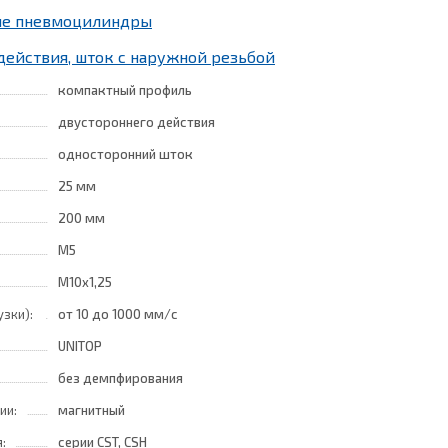
ные пневмоцилиндры
действия, шток с наружной резьбой
компактный профиль
двустороннего действия
односторонний шток
25 мм
200 мм
M5
M10x1,25
узки):
от 10
до 1000 мм/с
UNITOP
без демпфирования
ии:
магнитный
:
серии CST, CSH