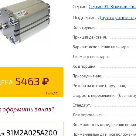
Серия:
Серия 31. Компакт
Подсерия:
Двустороннего 
Конструкция:
Принцип действия:
Вариант исполнения цилиндра:
Диаметр цилиндра:
Ход поршня:
Присоединение:
5463
ЦЕНА:
Резьба на штоке (наружная):
без НДС
Скорость перемещения (без нагр
Стандарт:
к оформить заказ?
Демфирование:
Возможность определения позиц
31M2A025A200
ул:
Применяемые датчики положения