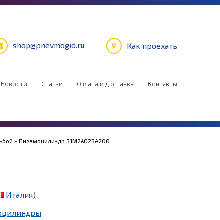
shop@pnevmogid.ru
Как проехать
Новости
Статьи
Оплата и доставка
Контакты
зьбой
» Пневмоцилиндр 31M2A025A200
Италия)
оцилиндры