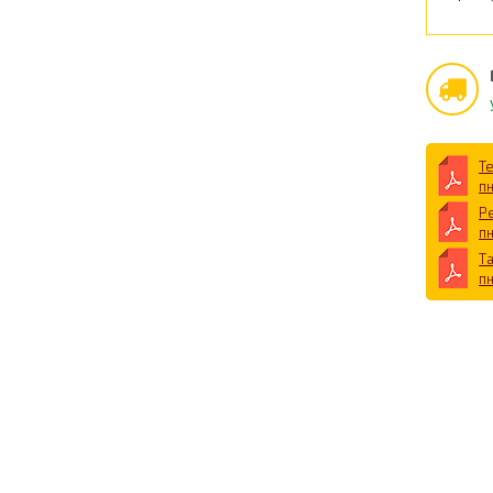
Т
п
Р
п
Т
п