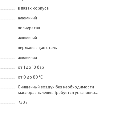
в пазах корпуса
алюминий
полиуретан
алюминий
нержавеющая сталь
алюминий
от 1
до 10 бар
от 0
до 80 °C
Очищенный воздух без необходимости
маслораспыления. Требуется установка
центробежного фильтра 25 мкм
730 г
обеспечивающего класс очистки воздуха по
стандарту ISO 8573-1:2010 [7:8:4]