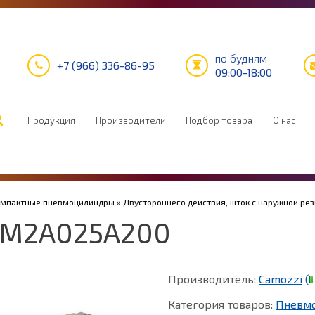
по будням
+7 (966) 336-86-95
09:00-18:00
Продукция
Производители
Подбор товара
О нас
Компактные пневмоцилиндры
»
Двустороннего действия, шток с наружной ре
1M2A025A200
Производитель:
Camozzi
(
Категория товаров:
Пневм