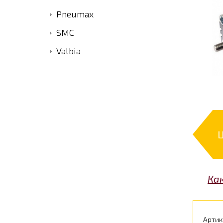
Pneumax
SMC
Valbia
Ка
Артик