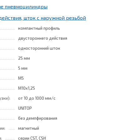
ные пневмоцилиндры
действия, шток с наружной резьбой
компактный профиль
двустороннего действия
односторонний шток
25 мм
5 мм
M5
M10x1,25
узки):
от 10
до 1000 мм/с
UNITOP
без демпфирования
ии:
магнитный
:
серии CST, CSH