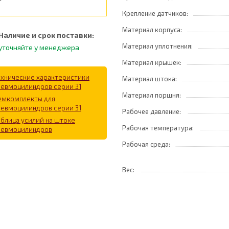
Крепление датчиков:
Материал корпуса:
Наличие и срок поставки:
Материал уплотнения:
уточняйте у менеджера
Материал крышек:
ехнические характеристики
Материал штока:
невмоцилиндров серии 31
Материал поршня:
емкомплекты для
невмоцилиндров серии 31
Рабочее давление:
аблица усилий на штоке
Рабочая температура:
невмоцилиндров
Рабочая среда:
Вес: