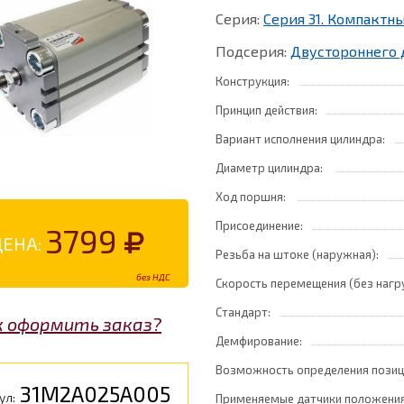
Серия:
Серия 31. Компакт
Подсерия:
Двустороннего 
Конструкция:
Принцип действия:
Вариант исполнения цилиндра:
Диаметр цилиндра:
Ход поршня:
Присоединение:
3799
ЦЕНА:
Резьба на штоке (наружная):
без НДС
Скорость перемещения (без нагр
Стандарт:
к оформить заказ?
Демфирование:
Возможность определения позиц
31M2A025A005
ул:
Применяемые датчики положения