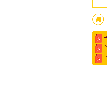
Т
п
Р
п
Т
п