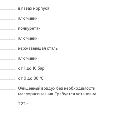
в пазах корпуса
алюминий
полиуретан
алюминий
нержавеющая сталь
алюминий
от 1
до 10 бар
от 0
до 80 °C
Очищенный воздух без необходимости
маслораспыления. Требуется установка
центробежного фильтра 25 мкм
222 г
обеспечивающего класс очистки воздуха по
стандарту ISO 8573-1:2010 [7:8:4]