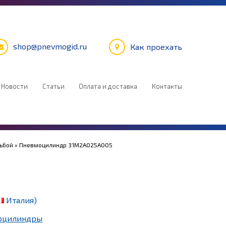
shop@pnevmogid.ru
Как проехать
Новости
Статьи
Оплата и доставка
Контакты
зьбой
» Пневмоцилиндр 31M2A025A005
Италия)
оцилиндры