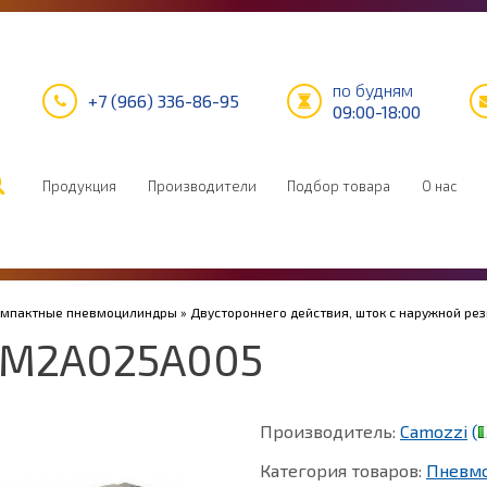
по будням
+7 (966) 336-86-95
09:00-18:00
Продукция
Производители
Подбор товара
О нас
Компактные пневмоцилиндры
»
Двустороннего действия, шток с наружной ре
1M2A025A005
Производитель:
Camozzi
(
Категория товаров:
Пневм