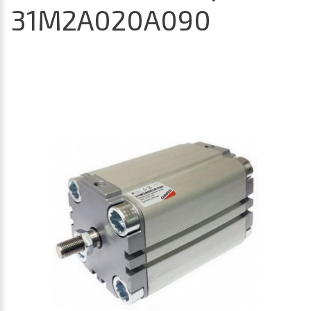
31M2A020A090