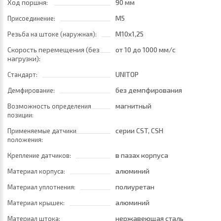
Ход поршня:
90 мм
M5
Присоединение:
M10x1,25
Резьба на штоке (наружная):
Скорость перемещения (без
от 10
до 1000 мм/с
нагрузки):
UNITOP
Стандарт:
без демпфирования
Демфирование:
магнитный
Возможность определения
позиции:
серии CST, CSH
Применяемые датчики
положения:
в пазах корпуса
Крепление датчиков:
алюминий
Материал корпуса:
полиуретан
Материал уплотнения:
алюминий
Материал крышек:
нержавеющая сталь
Материал штока: