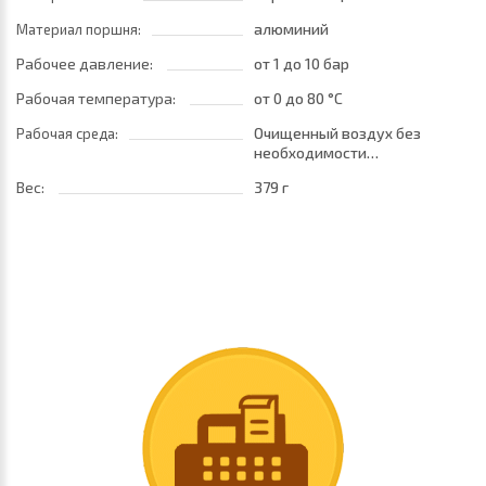
алюминий
Материал поршня:
Рабочее давление:
от 1
до 10 бар
Рабочая температура:
от 0
до 80 °C
Очищенный воздух без
Рабочая среда:
необходимости
маслораспыления. Требуется
Вес:
379 г
установка центробежного
фильтра 25 мкм
обеспечивающего класс
очистки воздуха по стандарту
ISO 8573-1:2010 [7:8:4]