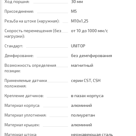
Ход поршня:
30 мм
M5
Присоединение:
M10x1,25
Резьба на штоке (наружная):
Скорость перемещения (без
от 10
до 1000 мм/с
нагрузки):
UNITOP
Стандарт:
без демпфирования
Демфирование:
магнитный
Возможность определения
позиции:
серии CST, CSH
Применяемые датчики
положения:
в пазах корпуса
Крепление датчиков:
алюминий
Материал корпуса:
полиуретан
Материал уплотнения:
алюминий
Материал крышек:
нержавеющая сталь
Материал штока: