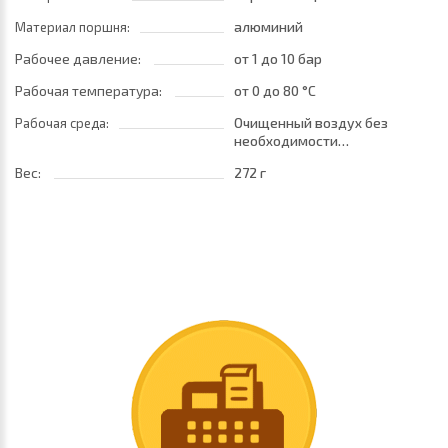
алюминий
Материал поршня:
Рабочее давление:
от 1
до 10 бар
Рабочая температура:
от 0
до 80 °C
Очищенный воздух без
Рабочая среда:
необходимости
маслораспыления. Требуется
Вес:
272 г
установка центробежного
фильтра 25 мкм
обеспечивающего класс
очистки воздуха по стандарту
ISO 8573-1:2010 [7:8:4]