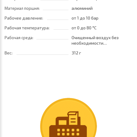
алюминий
Материал поршня:
Рабочее давление:
от 1
до 10 бар
Рабочая температура:
от 0
до 80 °C
Очищенный воздух без
Рабочая среда:
необходимости
маслораспыления. Требуется
Вес:
312 г
установка центробежного
фильтра 25 мкм
обеспечивающего класс
очистки воздуха по стандарту
ISO 8573-1:2010 [7:8:4]