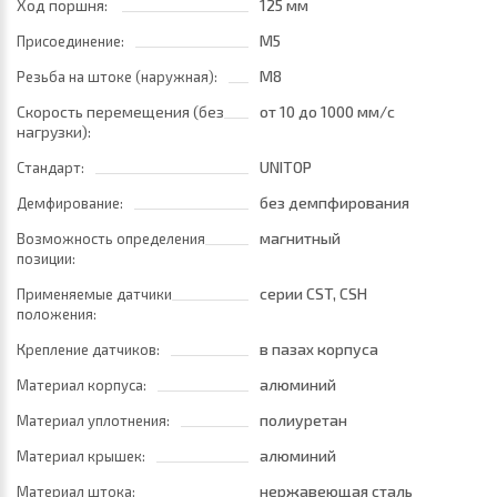
Ход поршня:
125 мм
M5
Присоединение:
M8
Резьба на штоке (наружная):
Скорость перемещения (без
от 10
до 1000 мм/с
нагрузки):
UNITOP
Стандарт:
без демпфирования
Демфирование:
магнитный
Возможность определения
позиции:
серии CST, CSH
Применяемые датчики
положения:
в пазах корпуса
Крепление датчиков:
алюминий
Материал корпуса:
полиуретан
Материал уплотнения:
алюминий
Материал крышек:
нержавеющая сталь
Материал штока: