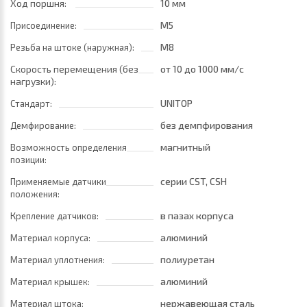
Ход поршня:
10 мм
M5
Присоединение:
M8
Резьба на штоке (наружная):
Скорость перемещения (без
от 10
до 1000 мм/с
нагрузки):
UNITOP
Стандарт:
без демпфирования
Демфирование:
магнитный
Возможность определения
позиции:
серии CST, CSH
Применяемые датчики
положения:
в пазах корпуса
Крепление датчиков:
алюминий
Материал корпуса:
полиуретан
Материал уплотнения:
алюминий
Материал крышек:
нержавеющая сталь
Материал штока: