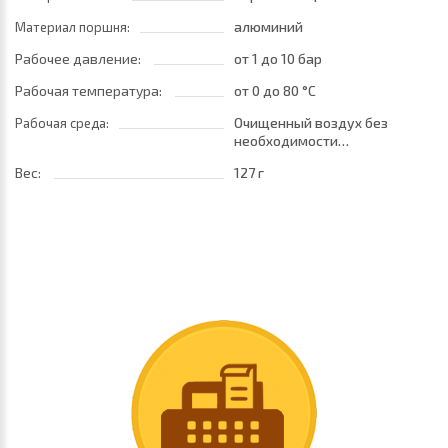
алюминий
Материал поршня:
Рабочее давление:
от 1
до 10 бар
Рабочая температура:
от 0
до 80 °C
Очищенный воздух без
Рабочая среда:
необходимости
маслораспыления. Требуется
Вес:
127 г
установка центробежного
фильтра 25 мкм
обеспечивающего класс
очистки воздуха по стандарту
ISO 8573-1:2010 [7:8:4]