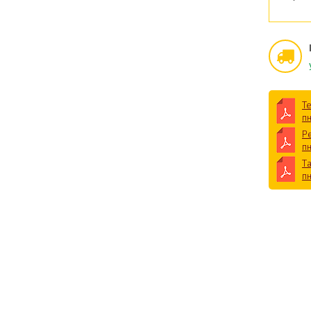
Т
п
Р
п
Т
п