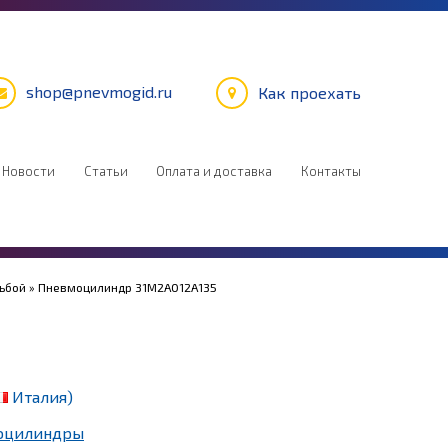
shop@pnevmogid.ru
Как проехать
Новости
Статьи
Оплата и доставка
Контакты
зьбой
» Пневмоцилиндр 31M2A012A135
Италия)
оцилиндры