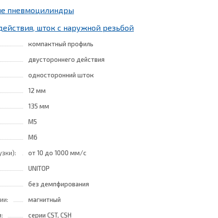
ные пневмоцилиндры
действия, шток с наружной резьбой
компактный профиль
двустороннего действия
односторонний шток
12 мм
135 мм
M5
M6
узки):
от 10
до 1000 мм/с
UNITOP
без демпфирования
ии:
магнитный
:
серии CST, CSH