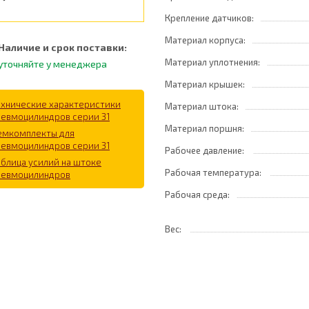
Крепление датчиков:
Материал корпуса:
Наличие и срок поставки:
Материал уплотнения:
уточняйте у менеджера
Материал крышек:
ехнические характеристики
Материал штока:
невмоцилиндров серии 31
Материал поршня:
емкомплекты для
невмоцилиндров серии 31
Рабочее давление:
аблица усилий на штоке
Рабочая температура:
невмоцилиндров
Рабочая среда:
Вес: