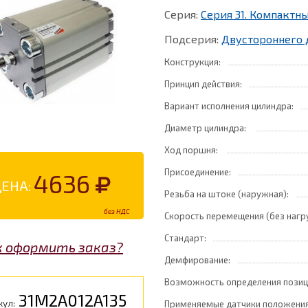
Серия:
Серия 31. Компакт
Подсерия:
Двустороннего 
Конструкция:
Принцип действия:
Вариант исполнения цилиндра:
Диаметр цилиндра:
Ход поршня:
Присоединение:
4636
ЦЕНА:
Резьба на штоке (наружная):
без НДС
Скорость перемещения (без нагр
Стандарт:
к оформить заказ?
Демфирование:
Возможность определения позиц
31M2A012A135
кул:
Применяемые датчики положения