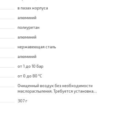
в пазах корпуса
алюминий
полиуретан
алюминий
нержавеющая сталь
алюминий
от 1
до 10 бар
от 0
до 80 °C
Очищенный воздух без необходимости
маслораспыления. Требуется установка
центробежного фильтра 25 мкм
307 г
обеспечивающего класс очистки воздуха по
стандарту ISO 8573-1:2010 [7:8:4]