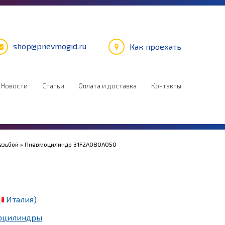
shop@pnevmogid.ru
Как проехать
Новости
Статьи
Оплата и доставка
Контакты
езьбой
» Пневмоцилиндр 31F2A080A050
Италия)
оцилиндры