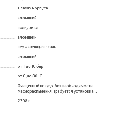
в пазах корпуса
алюминий
полиуретан
алюминий
нержавеющая сталь
алюминий
от 1
до 10 бар
от 0
до 80 °C
Очищенный воздух без необходимости
маслораспыления. Требуется установка
центробежного фильтра 25 мкм
2398 г
обеспечивающего класс очистки воздуха по
стандарту ISO 8573-1:2010 [7:8:4]