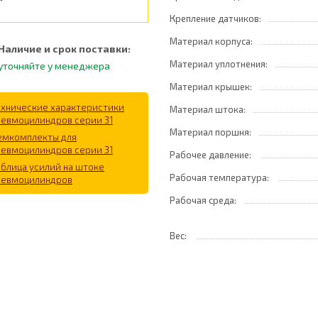
Крепление датчиков:
Материал корпуса:
Наличие и срок поставки:
Материал уплотнения:
уточняйте у менеджера
Материал крышек:
ехнические характеристики
Материал штока:
невмоцилиндров серии 31
Материал поршня:
емкомплекты для
невмоцилиндров серии 31
Рабочее давление:
аблица усилий на штоке
Рабочая температура:
невмоцилиндров
Рабочая среда:
Вес: