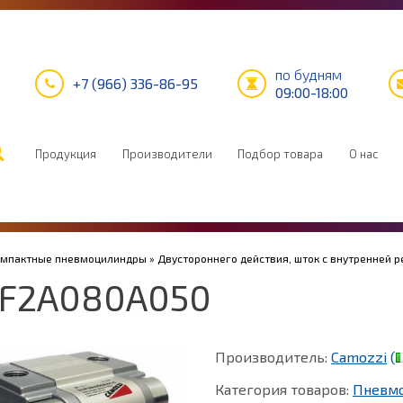
по будням
+7 (966) 336-86-95
09:00-18:00
Продукция
Производители
Подбор товара
О нас
Компактные пневмоцилиндры
»
Двустороннего действия, шток с внутренней р
1F2A080A050
Производитель:
Camozzi
(
Категория товаров:
Пневм