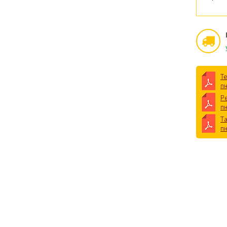
Т
п
Р
п
Т
п