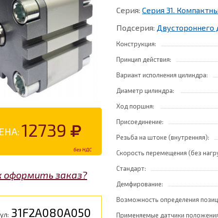
Серия:
Серия 31. Компакт
Подсерия:
Двустороннего 
Конструкция:
Принцип действия:
Вариант исполнения цилиндра:
Диаметр цилиндра:
Ход поршня:
Присоединение:
12739
ЕНА:
Резьба на штоке (внутренняя):
без НДС
Скорость перемещения (без нагр
Стандарт:
к оформить заказ?
Демфирование:
Возможность определения позиц
31F2A080A050
ул:
Применяемые датчики положения