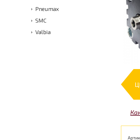
Pneumax
SMC
Valbia
Ц
Ка
Артик