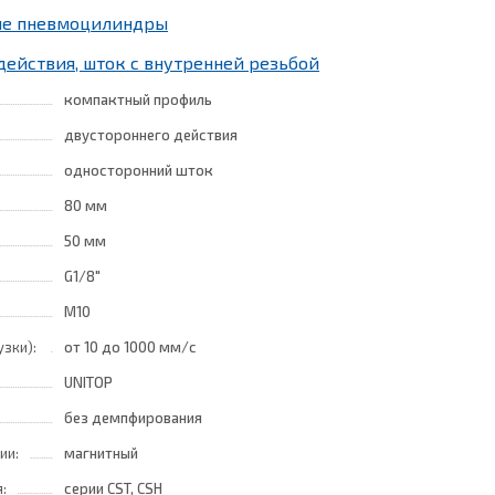
ные пневмоцилиндры
действия, шток с внутренней резьбой
компактный профиль
двустороннего действия
односторонний шток
80 мм
50 мм
G1/8"
M10
узки):
от 10
до 1000 мм/с
UNITOP
без демпфирования
ии:
магнитный
:
серии CST, CSH