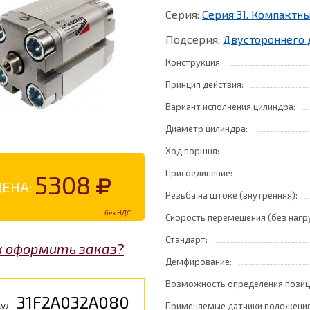
Серия:
Серия 31. Компакт
Подсерия:
Двустороннего 
Конструкция:
Принцип действия:
Вариант исполнения цилиндра:
Диаметр цилиндра:
Ход поршня:
Присоединение:
5308
ЦЕНА:
Резьба на штоке (внутренняя):
без НДС
Скорость перемещения (без нагр
Стандарт:
к оформить заказ?
Демфирование:
Возможность определения позиц
31F2A032A080
ул:
Применяемые датчики положения