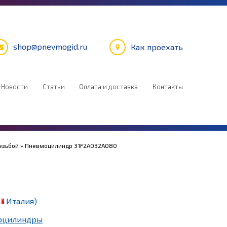
shop@pnevmogid.ru
Как проехать
Новости
Статьи
Оплата и доставка
Контакты
езьбой
» Пневмоцилиндр 31F2A032A080
Италия)
оцилиндры