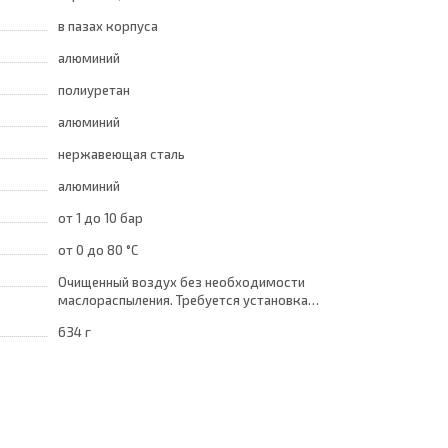
в пазах корпуса
алюминий
полиуретан
алюминий
нержавеющая сталь
алюминий
от 1
до 10 бар
от 0
до 80 °C
Очищенный воздух без необходимости
маслораспыления. Требуется установка
центробежного фильтра 25 мкм
634 г
обеспечивающего класс очистки воздуха по
стандарту ISO 8573-1:2010 [7:8:4]