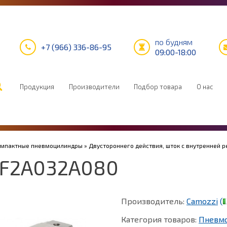
по будням
+7 (966) 336-86-95
09:00-18:00
Продукция
Производители
Подбор товара
О нас
Компактные пневмоцилиндры
»
Двустороннего действия, шток с внутренней р
1F2A032A080
Производитель:
Camozzi
(
Категория товаров:
Пневм