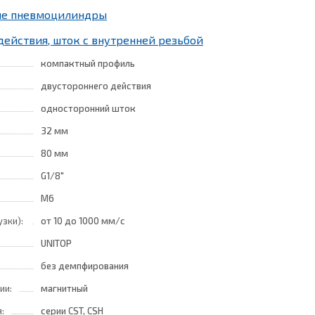
ные пневмоцилиндры
действия, шток с внутренней резьбой
компактный профиль
двустороннего действия
односторонний шток
32 мм
80 мм
G1/8"
M6
узки):
от 10
до 1000 мм/с
UNITOP
без демпфирования
ии:
магнитный
:
серии CST, CSH