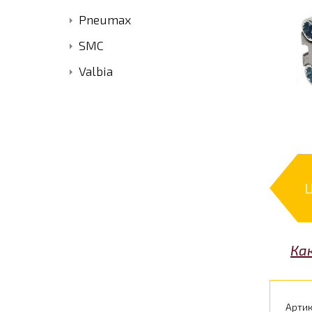
Pneumax
SMC
Valbia
Ка
Артик