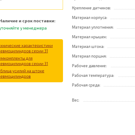
Крепление датчиков:
Материал корпуса:
Наличие и срок поставки:
Материал уплотнения:
уточняйте у менеджера
Материал крышек:
ехнические характеристики
Материал штока:
невмоцилиндров серии 31
Материал поршня:
емкомплекты для
невмоцилиндров серии 31
Рабочее давление:
аблица усилий на штоке
Рабочая температура:
невмоцилиндров
Рабочая среда:
Вес: