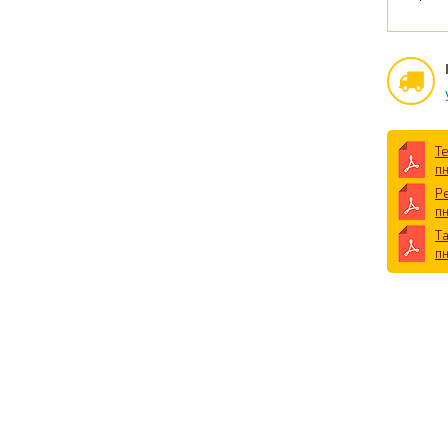
Т
п
Р
п
Т
п