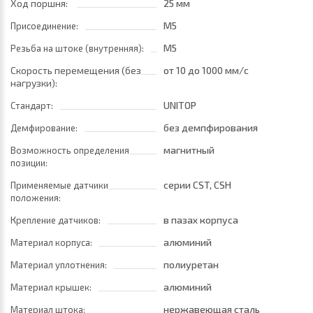
Ход поршня:
25 мм
M5
Присоединение:
M5
Резьба на штоке (внутренняя):
Скорость перемещения (без
от 10
до 1000 мм/с
нагрузки):
UNITOP
Стандарт:
без демпфирования
Демфирование:
магнитный
Возможность определения
позиции:
серии CST, CSH
Применяемые датчики
положения:
в пазах корпуса
Крепление датчиков:
алюминий
Материал корпуса:
полиуретан
Материал уплотнения:
алюминий
Материал крышек:
нержавеющая сталь
Материал штока: