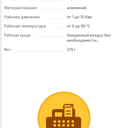
алюминий
Материал поршня:
Рабочее давление:
от 1
до 10 бар
Рабочая температура:
от 0
до 80 °C
Очищенный воздух без
Рабочая среда:
необходимости
маслораспыления. Требуется
Вес:
219 г
установка центробежного
фильтра 25 мкм
обеспечивающего класс
очистки воздуха по стандарту
ISO 8573-1:2010 [7:8:4]