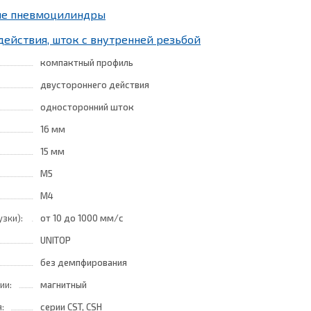
ные пневмоцилиндры
действия, шток с внутренней резьбой
компактный профиль
двустороннего действия
односторонний шток
16 мм
15 мм
M5
M4
узки):
от 10
до 1000 мм/с
UNITOP
без демпфирования
ии:
магнитный
:
серии CST, CSH