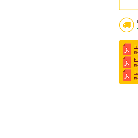
Т
п
Р
п
Т
п