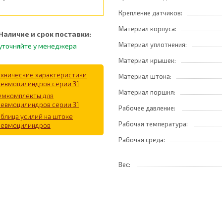
Крепление датчиков:
Материал корпуса:
Наличие и срок поставки:
Материал уплотнения:
уточняйте у менеджера
Материал крышек:
ехнические характеристики
Материал штока:
невмоцилиндров серии 31
Материал поршня:
емкомплекты для
невмоцилиндров серии 31
Рабочее давление:
аблица усилий на штоке
Рабочая температура:
невмоцилиндров
Рабочая среда:
Вес: