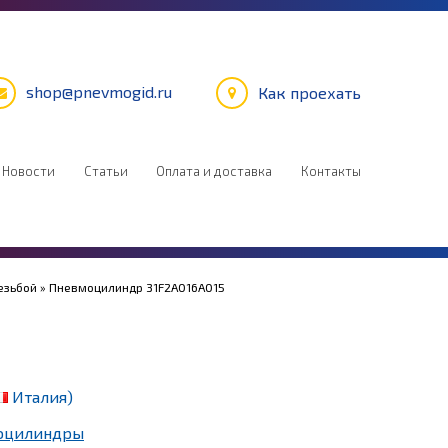
shop@pnevmogid.ru
Как проехать
Новости
Статьи
Оплата и доставка
Контакты
езьбой
» Пневмоцилиндр 31F2A016A015
Италия)
оцилиндры