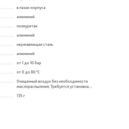
в пазах корпуса
алюминий
полиуретан
алюминий
нержавеющая сталь
алюминий
от 1
до 10 бар
от 0
до 80 °C
Очищенный воздух без необходимости
маслораспыления. Требуется установка
центробежного фильтра 25 мкм
135 г
обеспечивающего класс очистки воздуха по
стандарту ISO 8573-1:2010 [7:8:4]