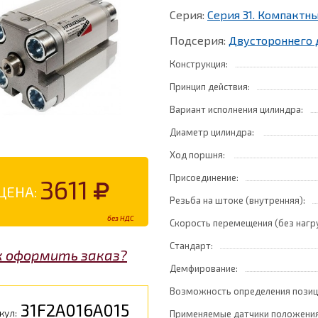
Серия:
Серия 31. Компакт
Подсерия:
Двустороннего 
Конструкция:
Принцип действия:
Вариант исполнения цилиндра:
Диаметр цилиндра:
Ход поршня:
Присоединение:
3611
ЦЕНА:
Резьба на штоке (внутренняя):
без НДС
Скорость перемещения (без нагр
Стандарт:
к оформить заказ?
Демфирование:
Возможность определения позиц
31F2A016A015
кул:
Применяемые датчики положения