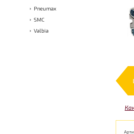
Pneumax
SMC
Valbia
Ка
Арти