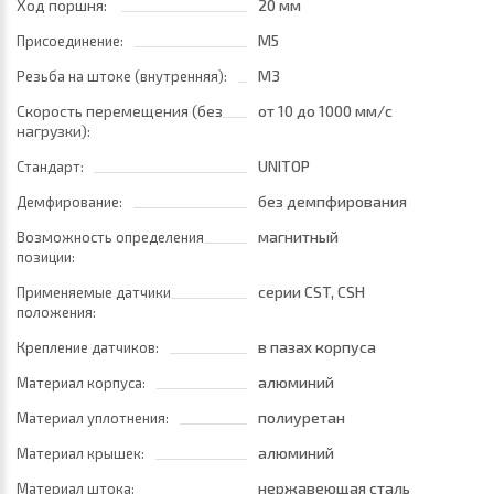
Ход поршня:
20 мм
M5
Присоединение:
M3
Резьба на штоке (внутренняя):
Скорость перемещения (без
от 10
до 1000 мм/с
нагрузки):
UNITOP
Стандарт:
без демпфирования
Демфирование:
магнитный
Возможность определения
позиции:
серии CST, CSH
Применяемые датчики
положения:
в пазах корпуса
Крепление датчиков:
алюминий
Материал корпуса:
полиуретан
Материал уплотнения:
алюминий
Материал крышек:
нержавеющая сталь
Материал штока: