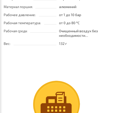
алюминий
Материал поршня:
Рабочее давление:
от 1
до 10 бар
Рабочая температура:
от 0
до 80 °C
Очищенный воздух без
Рабочая среда:
необходимости
маслораспыления. Требуется
Вес:
132 г
установка центробежного
фильтра 25 мкм
обеспечивающего класс
очистки воздуха по стандарту
ISO 8573-1:2010 [7:8:4]