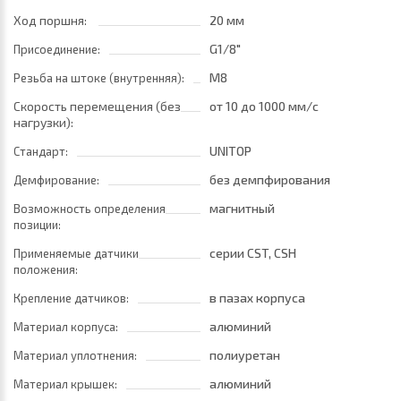
Ход поршня:
20 мм
G1/8"
Присоединение:
M8
Резьба на штоке (внутренняя):
Скорость перемещения (без
от 10
до 1000 мм/с
нагрузки):
UNITOP
Стандарт:
без демпфирования
Демфирование:
магнитный
Возможность определения
позиции:
серии CST, CSH
Применяемые датчики
положения:
в пазах корпуса
Крепление датчиков:
алюминий
Материал корпуса:
полиуретан
Материал уплотнения:
алюминий
Материал крышек: