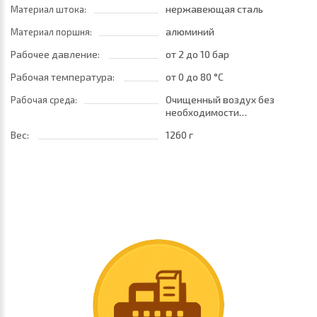
нержавеющая сталь
Материал штока:
алюминий
Материал поршня:
Рабочее давление:
от 2
до 10 бар
Рабочая температура:
от 0
до 80 °C
Очищенный воздух без
Рабочая среда:
необходимости
маслораспыления. Требуется
Вес:
1260 г
установка центробежного
фильтра 25 мкм
обеспечивающего класс
очистки воздуха по стандарту
ISO 8573-1:2010 [7:8:4]