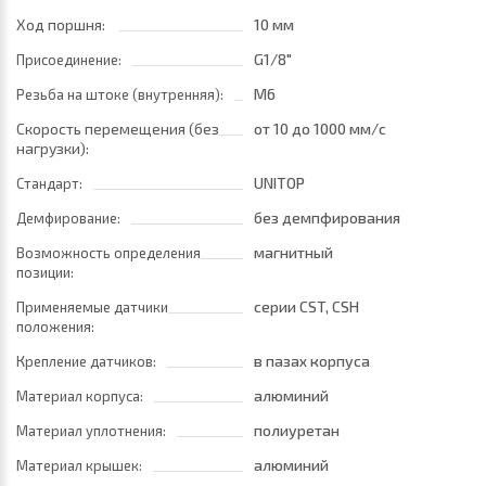
Ход поршня:
10 мм
G1/8"
Присоединение:
M6
Резьба на штоке (внутренняя):
Скорость перемещения (без
от 10
до 1000 мм/с
нагрузки):
UNITOP
Стандарт:
без демпфирования
Демфирование:
магнитный
Возможность определения
позиции:
серии CST, CSH
Применяемые датчики
положения:
в пазах корпуса
Крепление датчиков:
алюминий
Материал корпуса:
полиуретан
Материал уплотнения:
алюминий
Материал крышек: