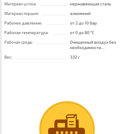
нержавеющая сталь
Материал штока:
алюминий
Материал поршня:
Рабочее давление:
от 2
до 10 бар
Рабочая температура:
от 0
до 80 °C
Очищенный воздух без
Рабочая среда:
необходимости
маслораспыления. Требуется
Вес:
332 г
установка центробежного
фильтра 25 мкм
обеспечивающего класс
очистки воздуха по стандарту
ISO 8573-1:2010 [7:8:4]