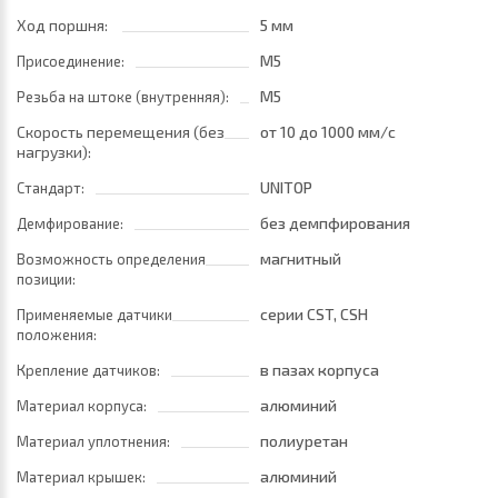
Ход поршня:
5 мм
M5
Присоединение:
M5
Резьба на штоке (внутренняя):
Скорость перемещения (без
от 10
до 1000 мм/с
нагрузки):
UNITOP
Стандарт:
без демпфирования
Демфирование:
магнитный
Возможность определения
позиции:
серии CST, CSH
Применяемые датчики
положения:
в пазах корпуса
Крепление датчиков:
алюминий
Материал корпуса:
полиуретан
Материал уплотнения:
алюминий
Материал крышек: