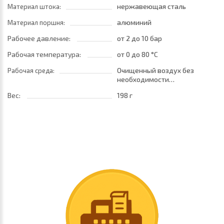
нержавеющая сталь
Материал штока:
алюминий
Материал поршня:
Рабочее давление:
от 2
до 10 бар
Рабочая температура:
от 0
до 80 °C
Очищенный воздух без
Рабочая среда:
необходимости
маслораспыления. Требуется
Вес:
198 г
установка центробежного
фильтра 25 мкм
обеспечивающего класс
очистки воздуха по стандарту
ISO 8573-1:2010 [7:8:4]