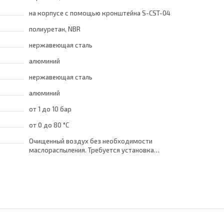
на корпусе с помощью кронштейна S-CST-04
полиуретан, NBR
нержавеющая сталь
алюминий
нержавеющая сталь
алюминий
от 1
до 10 бар
от 0
до 80 °C
Очищенный воздух без необходимости
маслораспыления. Требуется установка
центробежного фильтра 25 мкм
обеспечивающего класс очистки воздуха по
стандарту ISO 8573-1:2010 [7:8:4]