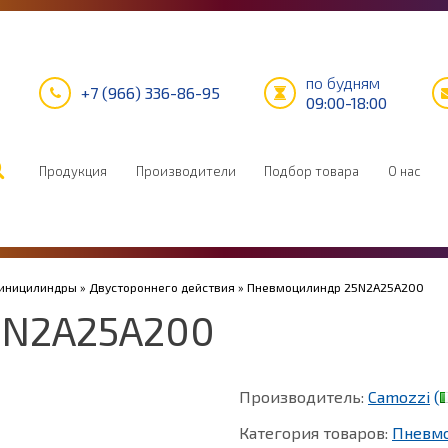
по будням
+7 (966) 336-86-95
09:00-18:00
Продукция
Производители
Подбор товара
О нас
Миницилиндры
»
Двустороннего действия
» Пневмоцилиндр 25N2A25A200
5N2A25A200
Производитель:
Camozzi
(
Категория товаров:
Пневм