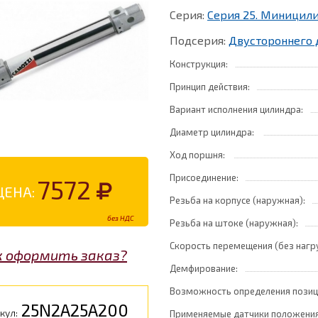
Серия:
Серия 25. Миницил
Подсерия:
Двустороннего 
Конструкция:
Принцип действия:
Вариант исполнения цилиндра:
Диаметр цилиндра:
Ход поршня:
Присоединение:
7572
ЦЕНА:
Резьба на корпусе (наружная):
без НДС
Резьба на штоке (наружная):
Скорость перемещения (без нагр
к оформить заказ?
Демфирование:
Возможность определения позиц
25N2A25A200
кул:
Применяемые датчики положения