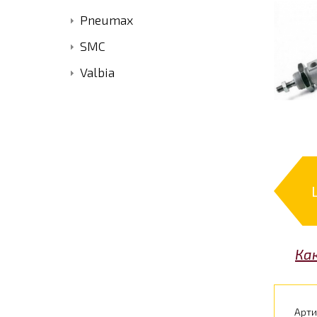
Pneumax
SMC
Valbia
Ка
Арти