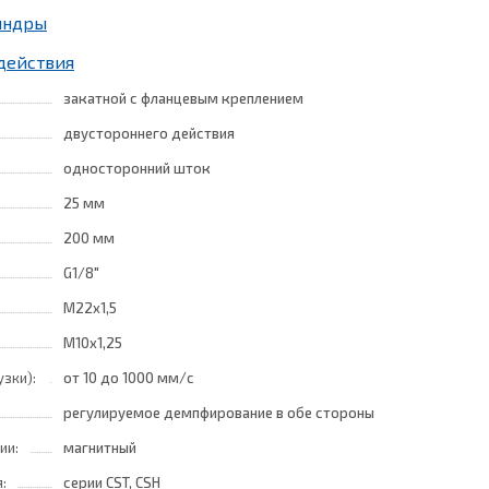
индры
действия
закатной с фланцевым креплением
двустороннего действия
односторонний шток
25 мм
200 мм
G1/8"
M22x1,5
M10x1,25
узки):
от 10
до 1000 мм/с
регулируемое демпфирование в обе стороны
ии:
магнитный
:
серии CST, CSH