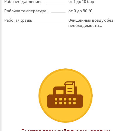
Рабочее давление:
от 1
до 10 бар
Рабочая температура:
от 0
до 80 °C
Очищенный воздух без
Рабочая среда:
необходимости
маслораспыления. Требуется
установка центробежного
фильтра 25 мкм
обеспечивающего класс
очистки воздуха по стандарту
ISO 8573-1:2010 [7:8:4]