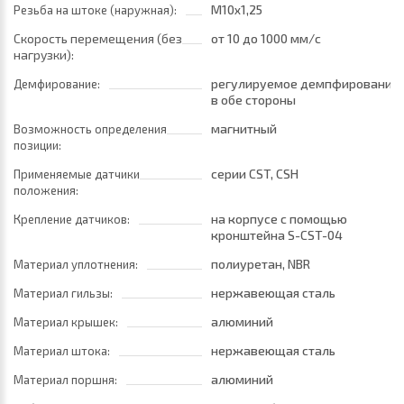
M10x1,25
Резьба на штоке (наружная):
Скорость перемещения (без
от 10
до 1000 мм/с
нагрузки):
регулируемое демпфирование
Демфирование:
в обе стороны
магнитный
Возможность определения
позиции:
серии CST, CSH
Применяемые датчики
положения:
на корпусе с помощью
Крепление датчиков:
кронштейна S-CST-04
полиуретан, NBR
Материал уплотнения:
нержавеющая сталь
Материал гильзы:
алюминий
Материал крышек:
нержавеющая сталь
Материал штока:
алюминий
Материал поршня: