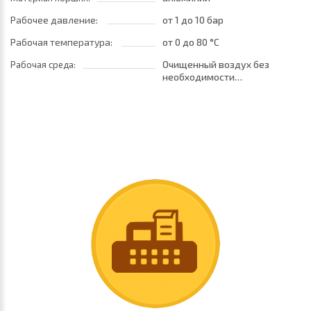
Рабочее давление:
от 1
до 10 бар
Рабочая температура:
от 0
до 80 °C
Очищенный воздух без
Рабочая среда:
необходимости
маслораспыления. Требуется
установка центробежного
фильтра 25 мкм
обеспечивающего класс
очистки воздуха по стандарту
ISO 8573-1:2010 [7:8:4]