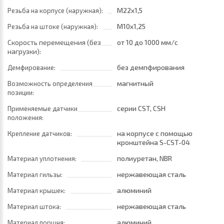
M22x1,5
Резьба на корпусе (наружная):
M10x1,25
Резьба на штоке (наружная):
Скорость перемещения (без
от 10
до 1000 мм/с
нагрузки):
без демпфирования
Демфирование:
магнитный
Возможность определения
позиции:
серии CST, CSH
Применяемые датчики
положения:
на корпусе с помощью
Крепление датчиков:
кронштейна S-CST-04
полиуретан, NBR
Материал уплотнения:
нержавеющая сталь
Материал гильзы:
алюминий
Материал крышек:
нержавеющая сталь
Материал штока:
алюминий
Материал поршня: