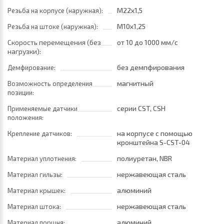
M22x1,5
Резьба на корпусе (наружная):
M10x1,25
Резьба на штоке (наружная):
Скорость перемещения (без
от 10
до 1000 мм/с
нагрузки):
без демпфирования
Демфирование:
магнитный
Возможность определения
позиции:
серии CST, CSH
Применяемые датчики
положения:
на корпусе с помощью
Крепление датчиков:
кронштейна S-CST-04
полиуретан, NBR
Материал уплотнения:
нержавеющая сталь
Материал гильзы:
алюминий
Материал крышек:
нержавеющая сталь
Материал штока:
алюминий
Материал поршня: