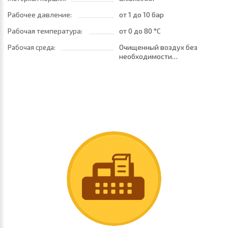
Рабочее давление:
от 1
до 10 бар
Рабочая температура:
от 0
до 80 °C
Очищенный воздух без
Рабочая среда:
необходимости
маслораспыления. Требуется
установка центробежного
фильтра 25 мкм
обеспечивающего класс
очистки воздуха по стандарту
ISO 8573-1:2010 [7:8:4]