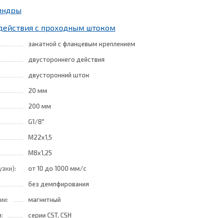
индры
действия с проходным штоком
закатной с фланцевым креплением
двустороннего действия
двусторонний шток
20 мм
200 мм
G1/8"
M22x1,5
M8x1,25
узки):
от 10
до 1000 мм/с
без демпфирования
ии:
магнитный
:
серии CST, CSH