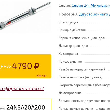
Серия:
Серия 24. Миницил
Подсерия:
Двустороннего 
Конструкция:
Принцип действия:
Вариант исполнения цилиндра:
Диаметр цилиндра:
Ход поршня:
Присоединение:
4790
ЦЕНА:
Резьба на корпусе (наружная):
без НДС
Резьба на штоке (наружная):
Скорость перемещения (без нагр
к оформить заказ?
Демфирование:
Возможность определения позиц
24N3A20A200
кул:
Применяемые датчики положения