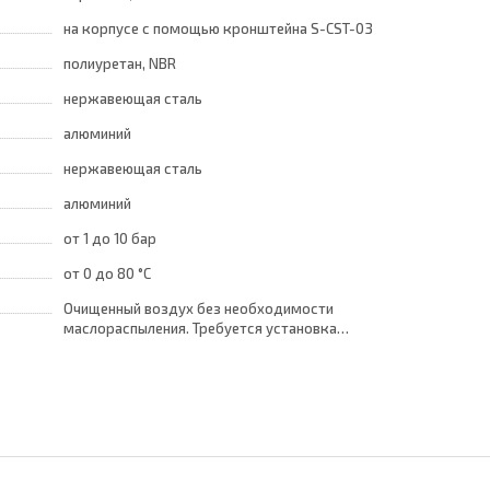
на корпусе с помощью кронштейна S-CST-03
полиуретан, NBR
нержавеющая сталь
алюминий
нержавеющая сталь
алюминий
от 1
до 10 бар
от 0
до 80 °C
Очищенный воздух без необходимости
маслораспыления. Требуется установка
центробежного фильтра 25 мкм
обеспечивающего класс очистки воздуха по
стандарту ISO 8573-1:2010 [7:8:4]