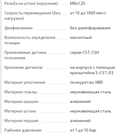
M8x1,25
Резьба на штоке (наружная):
Скорость перемещения (без
от 10
до 1000 мм/с
нагрузки):
без демпфирования
Демфирование:
магнитный
Возможность определения
позиции:
серии CST, CSH
Применяемые датчики
положения:
на корпусе с помощью
Крепление датчиков:
кронштейна S-CST-03
полиуретан, NBR
Материал уплотнения:
нержавеющая сталь
Материал гильзы:
алюминий
Материал крышек:
нержавеющая сталь
Материал штока:
алюминий
Материал поршня:
Рабочее давление:
от 1
до 10 бар