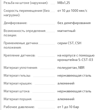
M8x1,25
Резьба на штоке (наружная):
Скорость перемещения (без
от 10
до 1000 мм/с
нагрузки):
без демпфирования
Демфирование:
магнитный
Возможность определения
позиции:
серии CST, CSH
Применяемые датчики
положения:
на корпусе с помощью
Крепление датчиков:
кронштейна S-CST-03
полиуретан, NBR
Материал уплотнения:
нержавеющая сталь
Материал гильзы:
алюминий
Материал крышек:
нержавеющая сталь
Материал штока:
алюминий
Материал поршня:
Рабочее давление:
от 1
до 10 бар