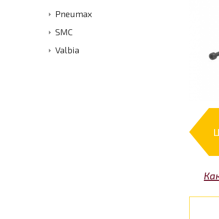
Pneumax
SMC
Valbia
Ц
Ка