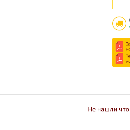
Т
к
Т
к
Не нашли что