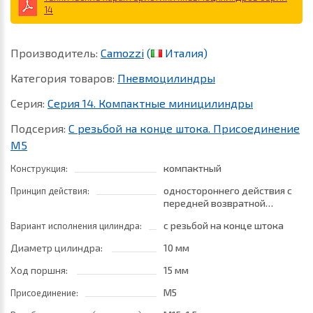
14
Производитель:
Camozzi
(
Италия)
Категория товаров:
Пневмоцилиндры
Серия:
Серия 14. Компактные миницилиндры
Подсерия:
С резьбой на конце штока. Присоединение
М5
компактный
Конструкция:
одностороннего действия с
Принцип действия:
передней возвратной
пружиной
с резьбой на конце штока
Вариант исполнения цилиндра:
Диаметр цилиндра:
10 мм
Ход поршня:
15 мм
M5
Присоединение: