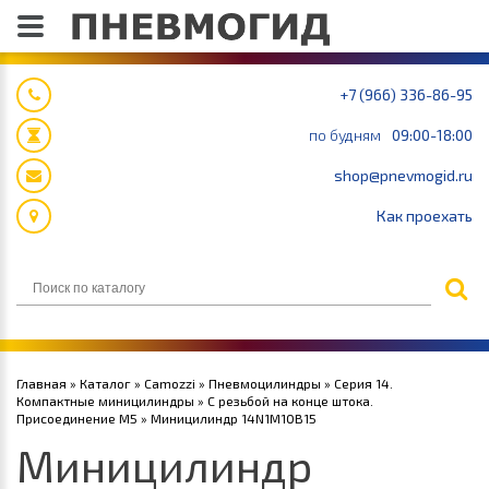
+7 (966) 336-86-95
по будням
09:00-18:00
shop@pnevmogid.ru
Как проехать
Главная
»
Каталог
»
Camozzi
»
Пневмоцилиндры
»
Серия 14.
Компактные миницилиндры
»
С резьбой на конце штока.
Присоединение М5
» Миницилиндр 14N1M10B15
Миницилиндр