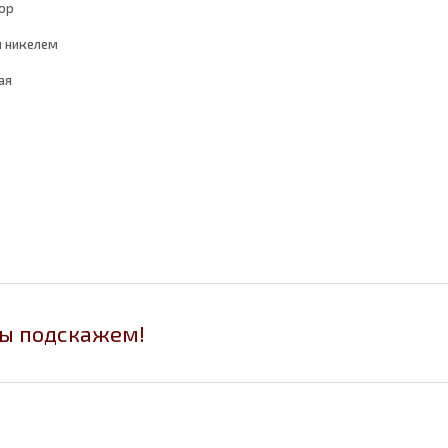
ор
я никелем
ая
мы подскажем!