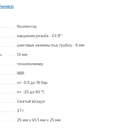
олимер
Коллектор
наружная резьба - G1/8"
цанговые зажимы под трубку - 6 мм
ч:
12 мм
технополимер
NBR
от -0.9
до 16 бар
от -20
до 60 °C
Сжатый воздух
27 г
25 мм
x
45.5 мм
x
25 мм