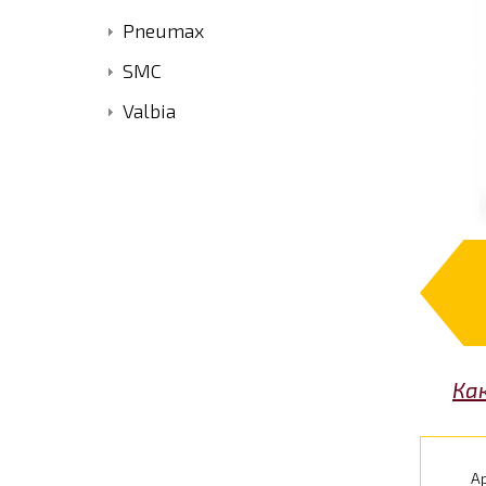
Pneumax
SMC
Valbia
Ка
Ар