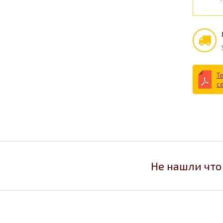
Т
с
Не нашли что