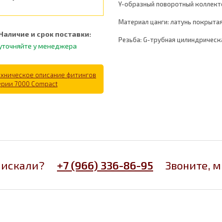
Y-образный поворотный коллект
Материал цанги: латунь покрыта
Наличие и срок поставки:
Резьба: G-трубная цилиндрическ
уточняйте у менеджера
ехническое описание фитингов
ерии 7000 Compact
 искали?
+7 (966) 336-86-95
Звоните, 