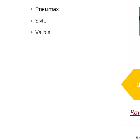
Pneumax
SMC
Valbia
Ка
А