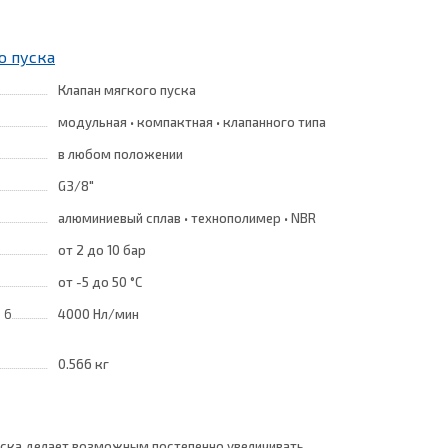
о пуска
Клапан мягкого пуска
модульная • компактная • клапанного типа
в любом положении
G3/8"
алюминиевый сплав • технополимер • NBR
от 2
до 10 бар
от -5
до 50 °C
 6
4000 Нл/мин
0.566 кг
уска делает возможным постепенно увеличивать