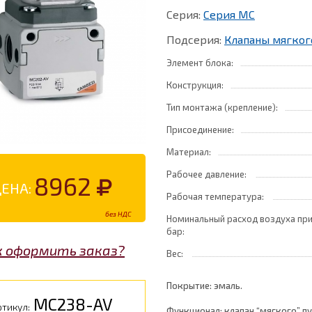
Серия:
Серия MC
Подсерия:
Клапаны мягког
Элемент блока:
Конструкция:
Тип монтажа (крепление):
Присоединение:
Материал:
Рабочее давление:
8962
ЦЕНА:
Рабочая температура:
без НДС
Номинальный расход воздуха при
бар:
к оформить заказ?
Вес:
Покрытие: эмаль.
MC238-AV
ртикул:
Функционал: клапан “мягкого” п