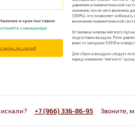
давление в пневматической сист
значения, после чего величина 
(100%), что позволяет избежать
Наличие и срок поставки:
включении пневматической сист
уточняйте у менеджера
Установка: клапан мягкого пуска
подготовки воздуха. Реле давле
вместо заглушки S2610 в отверст
9_series_mc_mp.pdf
Для сброса воздуха следует исп
перед клапаном “мягкого” пуска
 искали?
+7 (966) 336-86-95
Звоните, 