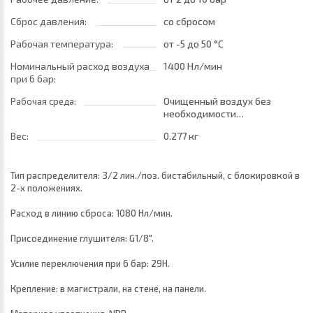
Сброс давления:
со сбросом
Рабочая температура:
от -5
до 50 °C
Номинальный расход воздуха
1400 Нл/мин
при 6 бар:
Очищенный воздух без
Рабочая среда:
необходимости
маслораспыления. Требуется
Вес:
0.277 кг
установка центробежного
фильтра 25 мкм •
обеспечивающего класс
Тип распределителя: 3/2 лин./поз. бистабильный, с блокировкой в
очистки воздуха по стандарту
2-х положениях.
ISO 8573-1:2010 [7:8:4]
Расход в линию сброса: 1080 Нл/мин.
Присоединение глушителя: G1/8".
Усилие переключения при 6 бар: 29Н.
Крепление: в магистрали, на стене, на панели.