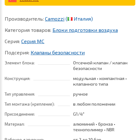
Производитель:
Camozzi
(
Италия)
Категория товаров:
Блоки подготовки воздуха
Серия:
Серия MC
Подсерия:
Клапаны безопасности
Отсечной клапан / клапан
Элемент блока:
безопасности
модульная • компактная •
Конструкция:
клапанного типа
ручное
Тип управления:
в любом положении
Тип монтажа (крепление):
G1/4"
Присоединение:
алюминий • бронза •
Материал:
технополимер • NBR
Рабочее давление:
от 2
до 10 бар