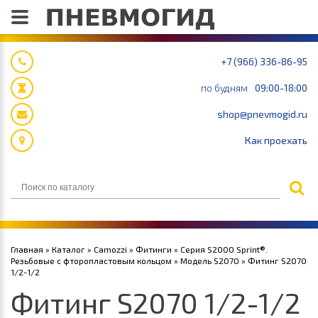
+7 (966) 336-86-95
по будням
09:00-18:00
shop@pnevmogid.ru
Как проехать
Главная
»
Каталог
»
Camozzi
»
Фитинги
»
Серия S2000 Sprint®.
Резьбовые c фторопластовым кольцом
»
Модель S2070
» Фитинг S2070
1/2-1/2
Фитинг S2070 1/2-1/2