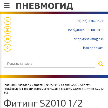
+7 (966) 336-86-95
по будням
09:00-18:00
shop@pnevmogid.ru
Как проехать
Главная
»
Каталог
»
Camozzi
»
Фитинги
»
Серия S2000 Sprint®.
Резьбовые c фторопластовым кольцом
»
Модель S2010
» Фитинг S2010
1/2
Фитинг S2010 1/2