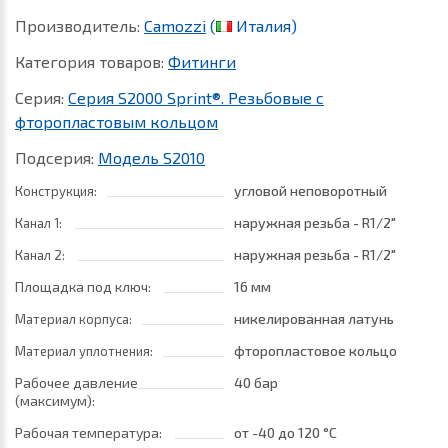
Производитель:
Camozzi
(
Италия)
Категория товаров:
Фитинги
Серия:
Серия S2000 Sprint®. Резьбовые c
фторопластовым кольцом
Подсерия:
Модель S2010
угловой неповоротный
Конструкция:
наружная резьба - R1/2"
Канал 1:
наружная резьба - R1/2"
Канал 2:
Площадка под ключ:
16 мм
никелированная латунь
Материал корпуса:
фторопластовое кольцо
Материал уплотнения:
Рабочее давление
40 бар
(максимум):
Рабочая температура:
от -40
до 120 °C