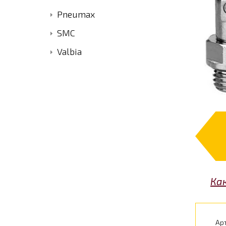
Pneumax
SMC
Valbia
Ка
Арт