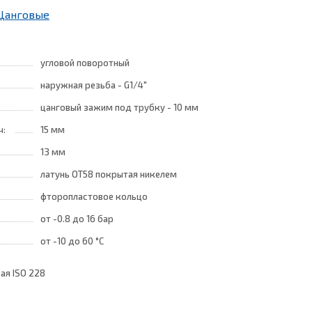
 Цанговые
угловой поворотный
наружная резьба - G1/4"
цанговый зажим под трубку - 10 мм
ч:
15 мм
13 мм
латунь ОТ58 покрытая никелем
фторопластовое кольцо
от -0.8
до 16 бар
от -10
до 60 °C
ая ISO 228