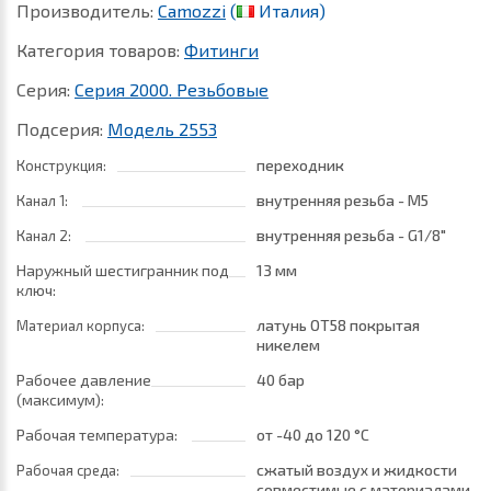
Производитель:
Camozzi
(
Италия)
Категория товаров:
Фитинги
Серия:
Серия 2000. Резьбовые
Подсерия:
Модель 2553
переходник
Конструкция:
внутренняя резьба - M5
Канал 1:
внутренняя резьба - G1/8"
Канал 2:
Наружный шестигранник под
13 мм
ключ:
латунь ОТ58 покрытая
Материал корпуса:
никелем
Рабочее давление
40 бар
(максимум):
Рабочая температура:
от -40
до 120 °C
сжатый воздух и жидкости
Рабочая среда:
совместимые с материалами